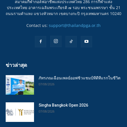
สมาคมกีฬากอล์ฟอาชีพแห่งประเทศไทย 286 การกีฬาแห่ง
ประเทศไทย อาคารเฉลิมพระเกียรติ ๗ รอบ พระชนมพรรษา ชั้น 21
ถนนรามคำแหง แขวงหัวหมาก เขตบางกะปิ กรุงเทพมหานคร 10240
Contact us:
support@thailandpga.or.th
ข่าวล่าสุด
ภัทรภณเฉือนเพลย์ออฟซิวแชมป์ทีดีทีแรกในชีวิต
07/08/2026
Singha Bangkok Open 2026
07/08/2026