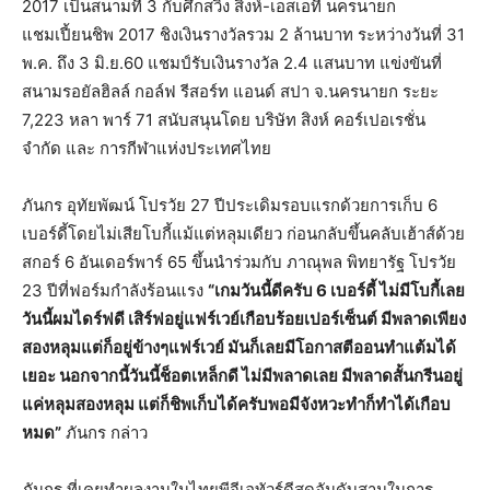
2017 เป็นสนามที่ 3 กับศึกสวิง สิงห์-เอสเอที นครนายก
แชมเปี้ยนชิพ 2017 ชิงเงินรางวัลรวม 2 ล้านบาท ระหว่างวันที่ 31
พ.ค. ถึง 3 มิ.ย.60 แชมป์รับเงินรางวัล 2.4 แสนบาท แข่งขันที่
สนามรอยัลฮิลล์ กอล์ฟ รีสอร์ท แอนด์ สปา จ.นครนายก ระยะ
7,223 หลา พาร์ 71 สนับสนุนโดย บริษัท สิงห์ คอร์เปอเรชั่น
จำกัด และ การกีฬาแห่งประเทศไทย
ภันกร อุทัยพัฒน์ โปรวัย 27 ปีประเดิมรอบแรกด้วยการเก็บ 6
เบอร์ดี้โดยไม่เสียโบกี้แม้แต่หลุมเดียว ก่อนกลับขึ้นคลับเฮ้าส์ด้วย
สกอร์ 6 อันเดอร์พาร์ 65 ขึ้นนำร่วมกับ ภาณุพล พิทยารัฐ โปรวัย
23 ปีที่ฟอร์มกำลังร้อนแรง
“เกมวันนี้ดีครับ 6 เบอร์ดี้ ไม่มีโบกี้เลย
วันนี้ผมไดร์ฟดี เสิร์ฟอยู่แฟร์เวย์เกือบร้อยเปอร์เซ็นต์ มีพลาดเพียง
สองหลุมแต่ก็อยู่ข้างๆแฟร์เวย์ มันก็เลยมีโอกาสตีออนทำแต้มได้
เยอะ นอกจากนี้วันนี้ช็อตเหล็กดี ไม่มีพลาดเลย มีพลาดสั้นกรีนอยู่
แค่หลุมสองหลุม แต่ก็ชิพเก็บได้ครับพอมีจังหวะทำก็ทำได้เกือบ
หมด”
ภันกร กล่าว
ภันกร ที่เคยทำผลงานในไทยพีจีเอทัวร์ดีสุดอันดับสามในการ