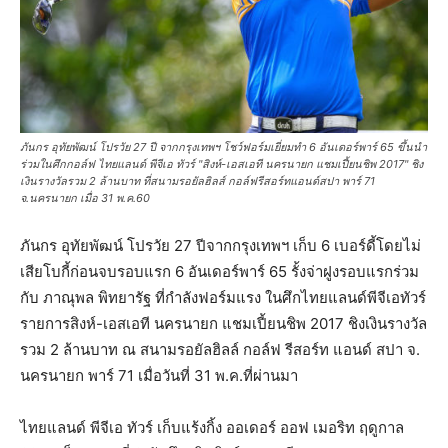
ภันกร อุทัยพัฒน์ โปรวัย 27 ปี จากกรุงเทพฯ โชว์ฟอร์มเยี่ยมทำ 6 อันเดอร์พาร์ 65 ขึ้นนำ
ร่วมในศึกกอล์ฟ ไทยแลนด์ พีจีเอ ทัวร์ "สิงห์-เอสเอที นครนายก แชมเปี้ยนชิพ 2017" ชิง
เงินรางวัลรวม 2 ล้านบาท ที่สนามรอยัลฮิลส์ กอล์ฟรีสอร์ทแอนด์สปา พาร์ 71
จ.นครนายก เมื่อ 31 พ.ค.60
ภันกร อุทัยพัฒน์ โปรวัย 27 ปีจากกรุงเทพฯ เก็บ 6 เบอร์ดี้โดยไม่
เสียโบกี้ก่อนจบรอบแรก 6 อันเดอร์พาร์ 65 รั้งจ่าฝูงรอบแรกร่วม
กับ ภาณุพล พิทยารัฐ ที่กำลังฟอร์มแรง ในศึกไทยแลนด์พีจีเอทัวร์
รายการสิงห์-เอสเอที นครนายก แชมเปี้ยนชิพ 2017 ชิงเงินรางวัล
รวม 2 ล้านบาท ณ สนามรอยัลฮิลล์ กอล์ฟ รีสอร์ท แอนด์ สปา จ.
นครนายก พาร์ 71 เมื่อวันที่ 31 พ.ค.ที่ผ่านมา
ไทยแลนด์ พีจีเอ ทัวร์ เก็บแร้งกิ้ง ออเดอร์ ออฟ เมอริท ฤดูกาล