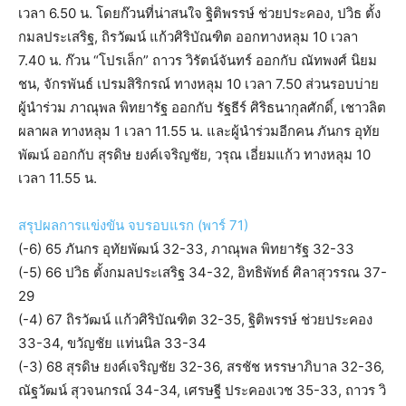
เวลา 6.50 น. โดยก๊วนที่น่าสนใจ ฐิติพรรษ์ ช่วยประคอง, ปวิธ ตั้ง
กมลประเสริฐ, ถิรวัฒน์ แก้วศิริบัณฑิต ออกทางหลุม 10 เวลา
7.40 น. ก๊วน “โปรเล็ก” ถาวร วิรัตน์จันทร์ ออกกับ ณัทพงศ์ นิยม
ชน, จักรพันธ์ เปรมสิริกรณ์ ทางหลุม 10 เวลา 7.50 ส่วนรอบบ่าย
ผู้นำร่วม ภาณุพล พิทยารัฐ ออกกับ รัฐธีร์ ศิริธนากุลศักดิ์, เชาวลิต
ผลาผล ทางหลุม 1 เวลา 11.55 น. และผู้นำร่วมอีกคน ภันกร อุทัย
พัฒน์ ออกกับ สุรดิษ ยงค์เจริญชัย, วรุณ เอี่ยมแก้ว ทางหลุม 10
เวลา 11.55 น.
สรุปผลการแข่งขัน จบรอบแรก (พาร์ 71)
(-6) 65 ภันกร อุทัยพัฒน์ 32-33, ภาณุพล พิทยารัฐ 32-33
(-5) 66 ปวิธ ตั้งกมลประเสริฐ 34-32, อิทธิพัทธ์ ศิลาสุวรรณ 37-
29
(-4) 67 ถิรวัฒน์ แก้วศิริบัณฑิต 32-35, ฐิติพรรษ์ ช่วยประคอง
33-34, ขวัญชัย แท่นนิล 33-34
(-3) 68 สุรดิษ ยงค์เจริญชัย 32-36, สรชัช หรรษาภิบาล 32-36,
ณัฐวัฒน์ สุวจนกรณ์ 34-34, เศรษฐี ประคองเวช 35-33, ถาวร วิ