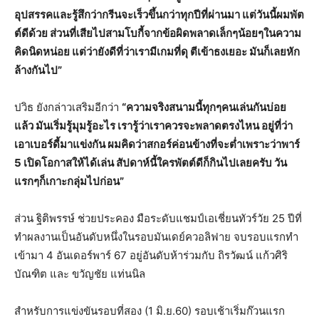
อุปสรรคและรู้สึกว่ากรีนจะเร็วขึ้นกว่าทุกปีที่ผ่านมา แต่วันนี้ผมพัต
ต์ดีด้วย ส่วนที่เสียไปสามโบกี้จากข้อผิดพลาดเล็กๆน้อยๆในความ
คิดนิดหน่อย แต่ว่ายังดีที่ว่าเรามีเกมที่ดุ ตีเข้าธงเยอะ มันก็เลยหัก
ล้างกันไป”
ปวิธ ยังกล่าวเสริมอีกว่า
“ความจริงสนามนี้ทุกๆคนเล่นกันบ่อย
แล้ว มันเริ่มรู้มุมรู้อะไร เรารู้ว่าเราควรจะพลาดตรงไหน อยู่ที่ว่า
เอาเบอร์ดี้มาแข่งกัน ผมคิดว่าสกอร์ค่อนข้างที่จะต่ำเพราะว่าพาร์
5 เปิดโอกาสให้ได้เล่น สัปดาห์นี้ใครพัตต์ดีก็กินไปเลยครับ วัน
แรกๆก็เกาะกลุ่มไปก่อน”
ส่วน ฐิติพรรษ์ ช่วยประคอง มือระดับแชมป์เอเชี่ยนทัวร์วัย 25 ปีที่
ทำผลงานเป็นอันดับหนึ่งในรอบมันเดย์ควอลิฟาย จบรอบแรกทำ
เข้ามา 4 อันเดอร์พาร์ 67 อยู่อันดับห้าร่วมกับ ถิรวัฒน์ แก้วศิริ
บัณฑิต และ ขวัญชัย แท่นนิล
สำหรับการแข่งขันรอบที่สอง (1 มิ.ย.60) รอบเช้าเริ่มก๊วนแรก