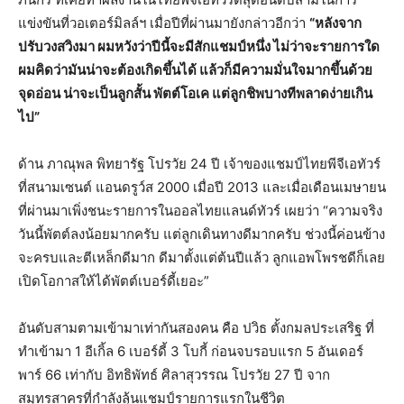
แข่งขันที่วอเตอร์มิลล์ฯ เมื่อปีที่ผ่านมายังกล่าวอีกว่า
“หลังจาก
ปรับวงสวิงมา ผมหวังว่าปีนี้จะมีสักแชมป์หนึ่ง ไม่ว่าจะรายการใด
ผมคิดว่ามันน่าจะต้องเกิดขึ้นได้ แล้วก็มีความมั่นใจมากขึ้นด้วย
จุดอ่อน น่าจะเป็นลูกสั้น พัตต์โอเค แต่ลูกชิพบางทีพลาดง่ายเกิน
ไป”
ด้าน ภาณุพล พิทยารัฐ โปรวัย 24 ปี เจ้าของแชมป์ไทยพีจีเอทัวร์
ที่สนามเซนต์ แอนดรูว์ส 2000 เมื่อปี 2013 และเมื่อเดือนเมษายน
ที่ผ่านมาเพิ่งชนะรายการในออลไทยแลนด์ทัวร์ เผยว่า “ความจริง
วันนี้พัตต์ลงน้อยมากครับ แต่ลูกเดินทางดีมากครับ ช่วงนี้ค่อนข้าง
จะครบและตีเหล็กดีมาก ดีมาตั้งแต่ต้นปีแล้ว ลูกแอพโพรชดีก็เลย
เปิดโอกาสให้ได้พัตต์เบอร์ดี้เยอะ”
อันดับสามตามเข้ามาเท่ากันสองคน คือ ปวิธ ตั้งกมลประเสริฐ ที่
ทำเข้ามา 1 อีเกิ้ล 6 เบอร์ดี้ 3 โบกี้ ก่อนจบรอบแรก 5 อันเดอร์
พาร์ 66 เท่ากับ อิทธิพัทธ์ ศิลาสุวรรณ โปรวัย 27 ปี จาก
สมุทรสาครที่กำลังลุ้นแชมป์รายการแรกในชีวิต