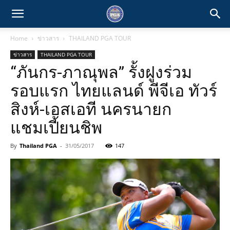
Home
ข่าวสาร
THAILAND PGA TOUR
ข่าวสาร
THAILAND PGA TOUR
“ภันกร-ภาณุพล” รั้งฝูงร่วม
รอบแรก ไทยแลนด์ พีจีเอ ทัวร์
สิงห์-เอสเอที นครนายก
แชมเปี้ยนชิพ
By
Thailand PGA
-
31/05/2017
147