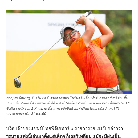
ภาณุพล พิทยารัฐ โปรวัย 24 ปี จากกรุงเทพฯ โชว์ฟอร์มเยี่ยมทำ 6 อันเดอร์พาร์ 65 ขึ้น
นำร่วมในศึกกอล์ฟ ไทยแลนด์ พีจีเอ ทัวร์ “สิงห์-เอสเอที นครนายก แชมเปี้ยนชิพ 2017”
ชิงเงินรางวัลรวม 2 ล้านบาท ที่สนามรอยัลฮิลส์ กอล์ฟรีสอร์ทแอนด์สปา พาร์ 71
จ.นครนายก เมื่อ 31 พ.ค.60
ปวิธ เจ้าของแชมป์ไทยพีจีเอทัวร์ 5 รายการวัย 28 ปี กล่าวว่า
“สนามแห่งนี้เล่นมาตั้งแต่เด็กๆ ก็เลยรู้เหลี่ยม แม้จะมีฝนเป็น