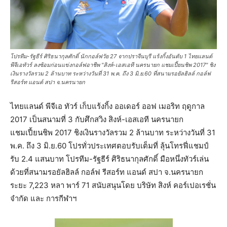
โปรทีม-รัฐธีร์ ศิริธนากุลศักดิ์ นักกอล์ฟวัย 27 จากปราจีนบุรี แร้งกิ้งอันดับ 1 ไทยแลนด์
พีจีเอทัวร์ ลงซ้อมก่อนแข่งกอล์ฟอาชีพ "สิงห์-เอสเอที นครนายก แชมเปี้ยนชิพ 2017" ชิง
เงินรางวัลรวม 2 ล้านบาท ระหว่างวันที่ 31 พ.ค. ถึง 3 มิ.ย.60 ที่สนามรอยัลฮิลล์ กอล์ฟ
รีสอร์ท แอนด์ สปา จ.นครนายก
ไทยแลนด์ พีจีเอ ทัวร์ เก็บแร้งกิ้ง ออเดอร์ ออฟ เมอริท ฤดูกาล
2017 เป็นสนามที่ 3 กับศึกสวิง สิงห์-เอสเอที นครนายก
แชมเปี้ยนชิพ 2017 ชิงเงินรางวัลรวม 2 ล้านบาท ระหว่างวันที่ 31
พ.ค. ถึง 3 มิ.ย.60 โปรทั่วประเทศตอบรับเต็มที่ ลุ้นโทรฟี่แชมป์
รับ 2.4 แสนบาท โปรทีม-รัฐธีร์ ศิริธนากุลศักดิ์ มือหนึ่งทัวร์เล่น
ด้วยที่สนามรอยัลฮิลล์ กอล์ฟ รีสอร์ท แอนด์ สปา จ.นครนายก
ระยะ 7,223 หลา พาร์ 71 สนับสนุนโดย บริษัท สิงห์ คอร์เปอเรชั่น
จำกัด และ การกีฬาฯ