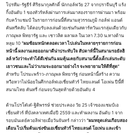
โปรทีม-รัฐธีร์ ศิริธนากุลศักดิ์ นักกอล์ฟวัย 27 จากปราจีนบุรี แร้ง
กิ้งอันดับ 1 ของทัวร์หลังผ่านการเล่นมาสองรายการผ่านมา พร้อม
กับคว้าแชมป์ ในรายการก่อนนี้ที่สนามสุวรรณภูมิ กอล์ฟ แอนด์
คันทรีคลับ ได้ตอบรับลงเล่นด้วยเช่นกันสตาร์ทวันแรกลุ่มเดียวกับ
ภาณุพล พิทยารัฐ และ เชาวลิต ผลาผล ในเวลา 7.30 น.ทางด้าน
หลุม 10
“ผมซ้อมหนักตลอดเวลา ไปเล่นในหลายๆรายการก่อน
หน้านี้ ผลงานเลยออกมาดีน่าประทับใจ สัปดาห์นี้ในสนามรอยัลฮิ
ลล์ หวังว่าจะทำได้ดีเช่นกัน ผมคุ้นเคยกับสนามนี้ตั้งเด็กเล่นระดับ
เยาวชนและไม่ว่าเกมจะออกมาอย่างไร จะพยายามให้ดีที่สุด”
สำหรับ โปรมะพร้าว-ภาณุพล พิทยารัฐ ก่อนหน้านี้สร้าง ความ
หวือหวาไม่น้อยในศึกกอล์ฟเอเชี่ยนทัวร์ ไทยแลนด์ โอเพ่น ปีนี้ที่
สนามไทย คันทรี่ ก่อนจบวันสุดท้ายด้วยอันดับ 4
ด้านโปรโต๋เต๋-ฐิติพรรษ์ ช่วยประคอง วัย 25 เจ้าของแชมป์เอ
เชี่ยนทัวร์ ที่บังคลาเทศเมื่อปี 2559 และทำผลงาน อันดับ 1 จาก
รอบมันเดย์ควอลิฟายเมื่อวันจันทร์ กล่าวว่า
“ผมหยุดเล่นเกือบสอง
เดือน ไปเริ่มต้นแข่งขันเอเชี่ยนทัวร์ ไทยแลนด์ โอเพ่น และเข้า