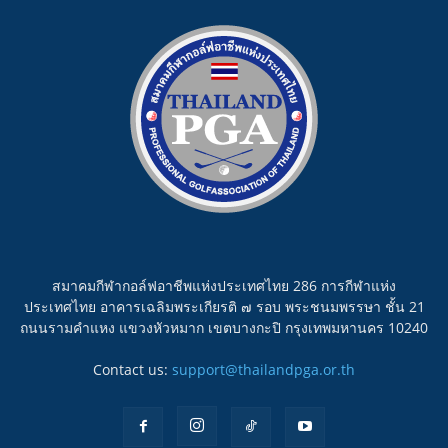
สมาคมกีฬากอล์ฟอาชีพแห่งประเทศไทย 286 การกีฬาแห่ง
ประเทศไทย อาคารเฉลิมพระเกียรติ ๗ รอบ พระชนมพรรษา ชั้น 21
ถนนรามคำแหง แขวงหัวหมาก เขตบางกะปิ กรุงเทพมหานคร 10240
Contact us:
support@thailandpga.or.th