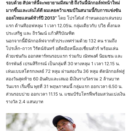
รอบด้วย สัปดาห์นี้จะพยายามมีสมาธิ ถึงวันนี้นักกอล์ฟหน้าใหม่
มากขึ้นและเล่นได้ดี ผมเคยคว้าแชมป์ในสนามนี้กับการแข่งขัน
ออลไทยแลนด์ทัวร์ปี 2013”
โดย โปรโต๋เต๋ กำหนดออกเล่นรอบ
แรก ด้านทีออฟหลุม 1 เวลา 12.05น. กลุ่มเดียวกับ ปวิธ ตั้งกมล
ประเสริฐ และ ถิรวัฒน์ แก้วศิริบัณฑิต
นอกจากนี้มีนักกอล์ฟจากทั่วประเทศร่วมด้วย 132 คน รวมถึง
โปรเล็ก-ถาวร วิรัตน์จันทร์ อดีตมือหนึ่งเอเชี่ยนทัวร์ พร้อมเล่น
ด้วยเช่นกัน ออกสตาร์ทนรอบแรก ร่วมกับ ณัทพงศ์ นิยมชน และ
จักรพันธ์ เปรมสิริกรณ์ เป็นกลุ่มที่ 30 ทางหลุม 1 เวลา 12.15 น.
เล่นแบบสโตรกเพลย์ 72 หลุม ผ่านสองวัน 36 หลุม ตัดนักกอล์ฟสู่
สองวันสุดท้าย 60 อันดับและเสมอ มีเงินรางวัลรวม 2 ล้านบาท
วันแรก เริ่มขึ้น พุธที่ 31 พฤษภาคมนี้ กลุ่มแรก ออกเวลา 6.50 น.
ส่วนรอบบ่าย ออกเวลา 11.15 น. แชมป์รับโทรฟี่พร้อมสว่นแบ่งเงิน
รางวัล 2.4 แสนบาท