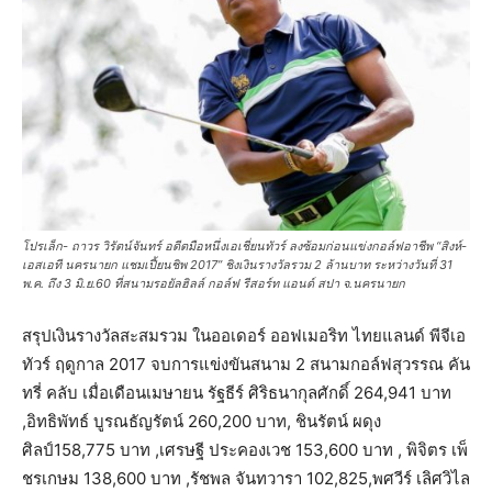
โปรเล็ก- ถาวร วิรัตน์จันทร์ อดีตมือหนึ่งเอเชี่ยนทัวร์ ลงซ้อมก่อนแข่งกอล์ฟอาชีพ “สิงห์-
เอสเอที นครนายก แชมเปี้ยนชิพ 2017” ชิงเงินรางวัลรวม 2 ล้านบาท ระหว่างวันที่ 31
พ.ค. ถึง 3 มิ.ย.60 ที่สนามรอยัลฮิลล์ กอล์ฟ รีสอร์ท แอนด์ สปา จ.นครนายก
สรุปเงินรางวัลสะสมรวม ในออเดอร์ ออฟเมอริท ไทยแลนด์ พีจีเอ
ทัวร์ ฤดูกาล 2017 จบการแข่งขันสนาม 2 สนามกอล์ฟสุวรรณ คัน
ทรี่ คลับ เมื่อเดือนเมษายน รัฐธีร์ ศิริธนากุลศักดิ์ 264,941 บาท
,อิทธิพัทธ์ บูรณธัญรัตน์ 260,200 บาท, ชินรัตน์ ผดุง
ศิลป์158,775 บาท ,เศรษฐี ประคองเวช 153,600 บาท , พิจิตร เพ็
ชรเกษม 138,600 บาท ,รัชพล จันทวารา 102,825,พศวีร์ เลิศวิไล