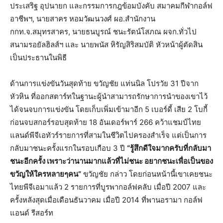
ประเสริฐ อุปนายก และกรรมการกฎข้อมบังคับ สมาคมกีฬากอล์ฟ
อาชีพฯ, นายสาคร หอมวัฒนวงศ์ ผอ.สำนักงาน
กกท.จ.สมุทรสาคร, นายธนบูรณ์ ชนะรัตน์โสภณ ผจก.ทั่วไป
สนามรอยัลฮิลส์ฯ และ นายพนัส หิรัญสิริสมบัติ หัวหน้าผู้ตัดสิน
เป็นประธานในพิธี
ด้านการแข่งขันวันสุดท้าย ขวัญชัย แท่นนิล โปรวัย 31 ปีจาก
หัวหิน ที่ออกสตาร์ทในฐานะผู้นำสามารถรักษาการนำของเขาไว้
ได้จนจบการแข่งขัน โดยเก็บเพิ่มเข้ามาอีก 5 เบอร์ดี้ เสีย 2 โบกี้
ก่อนจบสกอร์รอบสุดท้าย 18 อันเดอร์พาร์ 266 คว้าแชมป์ไทย
แลนด์พีจีเอทัวร์รายการที่สามในชีวิตไปครองสำเร็จ แต่เป็นการ
กลับมาชนะครั้งแรกในรอบเกือบ 3 ปี
“รู้สึกดีใจมากครับที่กลับมา
ชนะอีกครั้ง เพราะว่านานมากแล้วที่ไม่ชนะ อยากชนะเพื่อเป็นของ
ขวัญให้ใครหลายๆคน”
ขวัญชัย กล่าว โดยก่อนหน้านี้เขาเคยชนะ
ไทยพีจีเอมาแล้ว 2 รายการที่บูรพากอล์ฟคลับ เมื่อปี 2007 และ
ครั้งหลังสุดเมื่อเดือนธันวาคม เมื่อปี 2014 ที่พานอรามา กอล์ฟ
แอนด์ รีสอร์ท