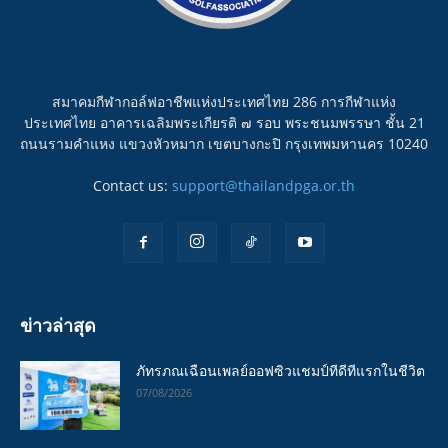
สมาคมกีฬากอล์ฟอาชีพแห่งประเทศไทย 286 การกีฬาแห่ง
ประเทศไทย อาคารเฉลิมพระเกียรติ ๗ รอบ พระชนมพรรษา ชั้น 21
ถนนรามคำแหง แขวงหัวหมาก เขตบางกะปิ กรุงเทพมหานคร 10240
Contact us:
support@thailandpga.or.th
ข่าวล่าสุด
ภัทรภณเฉือนเพลย์ออฟซิวแชมป์ทีดีทีแรกในชีวิต
07/08/2026