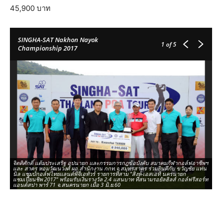
45,900 บาท
SINGHA-SAT Nakhon Nayok
1
of 5
Championship 2017
จิตติศักดิ์ แต้มประเสริฐ อุปนายก และกรรมการกฎข้อบังคับ สมาคมกีฬากอล์ฟอาชีพฯ
และ สาคร หอมวัฒนวงศ์ ผอ.สำนักงาน กกท.จ.สมุทรสาคร ร่วมยินดีกับ ขวัญชัย แท่น
"โ
นิล แชมป์กอล์ฟไทยแลนด์พีจีเอทัวร์ รายการที่สาม "สิงห์-เอสเอที นครนายก
ทั
แชมเปี้ยนชิพ 2017" พร้อมรับเงินรางวัล 2.4 แสนบาท ที่สนามรอยัลฮิลส์ กอล์ฟรีสอร์ท
2.
แอนด์สปา พาร์ 71 จ.สนครนายก เมื่อ 3 มิ.ย.60
รอ