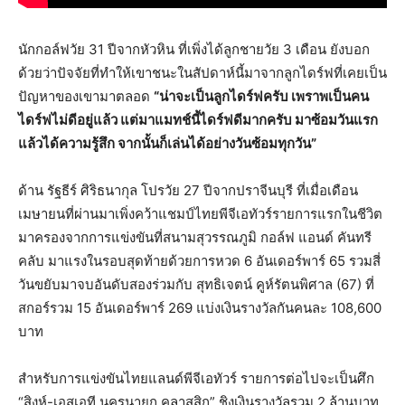
นักกอล์ฟวัย 31 ปีจากหัวหิน ที่เพิ่งได้ลูกชายวัย 3 เดือน ยังบอก
ด้วยว่าปัจจัยที่ทำให้เขาชนะในสัปดาห์นี้มาจากลูกไดร์ฟที่เคยเป็น
ปัญหาของเขามาตลอด
“น่าจะเป็นลูกไดร์ฟครับ เพราพเป็นคน
ไดร์ฟไม่ดีอยู่แล้ว แต่มาแมทช์นี้ไดร์ฟดีมากครับ มาซ้อมวันแรก
แล้วได้ความรู้สึก จากนั้นก็เล่นได้อย่างวันซ้อมทุกวัน”
ด้าน รัฐธีร์ ศิริธนากุล โปรวัย 27 ปีจากปราจีนบุรี ที่เมื่อเดือน
เมษายนที่ผ่านมาเพิ่งคว้าแชมป์ไทยพีจีเอทัวร์รายการแรกในชีวิต
มาครองจากการแข่งขันที่สนามสุวรรณภูมิ กอล์ฟ แอนด์ คันทรี
คลับ มาแรงในรอบสุดท้ายด้วยการหวด 6 อันเดอร์พาร์ 65 รวมสี่
วันขยับมาจบอันดับสองร่วมกับ สุทธิเจตน์ คูห์รัตนพิศาล (67) ที่
สกอร์รวม 15 อันเดอร์พาร์ 269 แบ่งเงินรางวัลกันคนละ 108,600
บาท
สำหรับการแข่งขันไทยแลนด์พีจีเอทัวร์ รายการต่อไปจะเป็นศึก
“สิงห์-เอสเอที นครนายก คลาสสิก” ชิงเงินรางวัลรวม 2 ล้านบาท