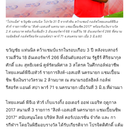
"โปรแม็ค" ขวัญชัย แท่นนิล โปรวัย 31 ปี จากหัวหิน คว้าแชมป์ กอล์ฟไทยแลนด์พีจีเอ
ทัวร์ รายการที่สาม "สิงห์-เอสเอที นครนายก แชมเปี้ยนชิพ 2017" พร้อมรับเงินรางวัล
2.4 แสนบาท หลังเก็บเพิ่มอีก 3 อันเดอร์พาร์ 68 รวมสี่วัน 18 อันเดอร์พาร์ 266 ที่สนาม
รอยัลฮิลส์ กอล์ฟรีสอร์ท แอนด์สปา พาร์ 71 จ.สนครนายก เมื่อ 3 มิ.ย.60
ขวัญชัย แท่นนิล คว้าแชมป์แรกในรอบเกือบ 3 ปี หลังจบสกอร์
รวมสี่วัน 18 อันเดอร์พาร์ 266 ทิ้งอันดับสองร่วม รัฐธีร์ ศิริธนากุล
ศักดิ์ และ สุทธิเจตน์ คูห์รัตนพิศาล 3 สโตรค ในศึกกอล์ฟอาชีพ
ไทยแลนด์พีจีเอทัวร์ รายการสิงห์-เอสเอที นครนายก แชมเปี้ยน
ชิพ ชิงเงินรางวัลรวม 2 ล้านบาท ณ สนามรอยัลฮิลล์ กอล์ฟ
รีสอร์ท แอนด์ สปา พาร์ 71 จ.นครนายก เมื่อวันที่ 3 มิ.ย.ที่ผ่านมา
ไทยแลนด์ พีจีเอ ทัวร์ เก็บแรงกิ้ง ออเดอร์ ออฟ เมอริท ฤดูกาล
2017 สนามที่ 3 รายการ “สิงห์-เอสเอที นครนายก แชมเปี้ยนชิพ
2017” สนับสนุนโดย บริษัท สิงห์ คอร์เปอเรชั่น จำกัด และ กา
รกีฬาฯ โดยในพิธีมอบรางวัล ได้รับเกียรติจาก โปรจิตติศักดิ์ แต้ม