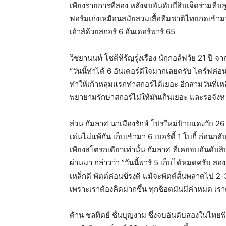
เพียงรายการที่สอง หลังจบอันดับยี่สิบเจ็ดร่วมที่บ
ฟอร์มเก่งเหมือนสมัยสวมเสื้อทีมชาติไทยกดเข้ามา 
เฮ้าส์ด้วยสกอร์ 6 อันเดอร์พาร์ 65
วิชยานนท์ โชติหิรัญรุ่งเรือง นักกอล์ฟวัย 21 ปี 
“วันนี้ทำได้ 6 อันเดอร์ดีใจมากเลยครับ ไดร์ฟค่อ
ทำให้เก้าหลุมแรกทำสกอร์ได้เยอะ อีกสามวันที่เ
พยายามรักษาสกอร์ไม่ให้มันเกินเยอะ และรอจังหวะ
ส่วน กัมลาศ นาเมืองรักษ์ โปรใหม่ป้ายแดงวัย 26
เด่นไม่แพ้กัน เก็บเข้ามา 6 เบอร์ดี้ 1 โบกี้ ก่อนกล
เพียงสโตรกเดียวเท่านั้น กัมลาศ ที่เคยจบอันดับสิบ
ผ่านมา กล่าวว่า “วันนี้พาร์ 5 เก็บได้หมดครับ สอง
เหล็กดี พัตต์ค่อนข้รงดี แม้จะพัตต์สั้นพลาดไป 2
เพราะเราต้องคิดมากขึ้น ทุกช็อตมันมีค่าหมด เร
ด้าน ชลทิตย์ ชื่นบุญงาม ซึ่งจบอันดับสองในไทยพี