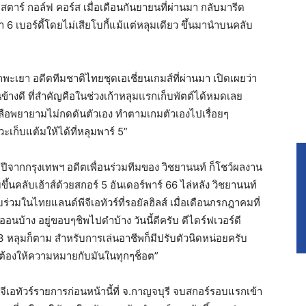
ลูสตาร์ กอล์ฟ คอร์ส เมื่อเดือนกันยายนที่ผ่านมา กลับมารีด
6 เบอร์ดี้โดยไม่เสียโบกี้แม้แต่หลุมเดียว ขึ้นมานำบนคลับ
จากพะเยา อดีตทีมชาติไทยชุดเอเชี่ยนเกมส์ที่ผ่านมา เปิดเผยว่า
นข้างดี ที่สำคัญคือในช่วงเก้าหลุมแรกเก็บพัตต์ได้หมดเลย
หลือพยายามไม่กดดันตัวเอง ทำตามเกมตัวเองไปเรื่อยๆ
เก็บแต้มให้ได้ที่หลุมพาร์ 5”
 ปีจากกรุงเทพฯ อดีตเพื่อนร่วมทีมของ วิชยานนท์ ก็โชว์ผลงาน
ับขึ้นคลับเฮ้าส์ด้วยสกอร์ 5 อันเดอร์พาร์ 66 ไล่หลัง วิชยานนท์
ร่วมในไทยแลนด์พีจีเอทัวร์ที่รอยัลฮิลส์ เมื่อเดือนกรกฎาคมที่
ออนบ้าง อยู่ขอบๆชิพไปดำบ้าง วันนี้ดีครับ ตีไดร์ฟเวอร์ดี
-3 หลุมก็ตาม สำหรับการเล่นอาชีพก็มีปรับตัวนิดหน่อยครับ
าต้องให้ความหมายกับมันในทุกๆช็อต”
จีเอทัวร์รายการก่อนหน้านี้ที่ จ.กาญจบุรี จบสกอร์รอบแรกเข้า