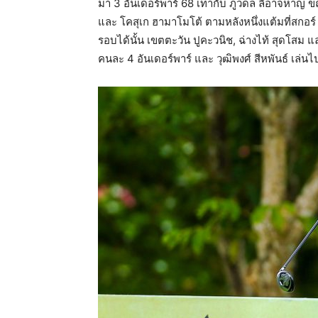
มา 3 อันเดอร์พาร์ 68 เท่ากับ ภูวดล ลี้อาจหาญ ขณ
และ โคสุเก ฮามาโมโต้ ตามหลังหนึ่งแต้มที่สกอร์ 
รอบได้นั้น เขตตะวัน ปูคะวนิช, ฉ่างไท้ สุดโสม แล
คนละ 4 อันเดอร์พาร์ และ วุฒิพงศ์ สีหพันธ์ เล่นไป