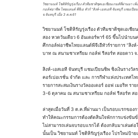
วิชยานนท์ โชติหิรัญรุ่งเรือง ตัวทีมชาติชุดเอเชียนเกมส์ที่ผ่านมา
กอล์ฟอาชีพ ไทยแลนด์ พีจีเอ ทัวร์ "สิงห์-เอสเอที จันทบุรี แชมเป
จ.จันทบุรี เมื่อ 3 ต.ค.61
วิชยานนท์ โชติหิรัญรุ่งเรือง ตัวทีมชาติชุดเอเชีย
สอง หวดวันเดียว 6 อันเดอร์พาร์ 65 ขึ้นไปนำบนค
ศึกกอล์ฟอาชีพไทยแลนด์พีจีเอืทัวร์รายการ “สิงห์
บาท ณ สนามชาเทรียม กอล์ฟ รีสอร์ท สอยดาว จ.จั
สิงห์-เอสเอที จันทบุรี แชมเปียนชิพ ชิงเงินรางว
คอร์เปอเรชั่น จำกัด และ การกีฬาแห่งประเทศไทย 
รายการสะสมเงินรางวัลออเดอร์ ออฟ เมอริท รายกา
3-6 ตุลาคม ณ สนามชาเทรียม กอล์ฟ รีสอร์ท สอ
ล่าสุดเมื่อวันที่ 3 ต.ค.ที่ผ่านมา เป็นรอบแรกข
ทำให้คณะกรรมการต้องตัดสินใจพักการแข่งขันขั่ว
ไม่สามารถเล่นจบรอบแรกได้ ต้องกลับมาเล่นต่อใน
นั้นเป็น วิชยานนท์ โชติหิรัญรุ่งเรือง โปรใหม่ป้