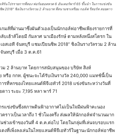
 เพิ่งเทิร์นโปรรายการที่สอง ฟอร์มฮอตหวด 6 อันเดอร์พาร์ 65 ขึ้นนำ ในการแข่งขัน
ียนชิพ 2018" ชิงเงินรางวัลรวม 2 ล้านบาท ที่สนามชาเทรียม กอล์ฟ รีสอร์ท สอยดาว
นเกมส์ที่ผ่านมาซึ่งผันตัวเองเป็นนักกอล์ฟอาชีพเพียงรายการที่
ลับเฮ้าส์โดยมี กัมลาศ นาเมืองรักษ์ ตามหลังหนึ่งสโตรก ใน
-เอสเอที จันทบุรี แชมเปียนชิพ 2018” ชิงเงินรางวัลรวม 2 ล้าน
นทบุรี เมื่อ 3 ต.ค.61
ัลรวม 2 ล้านบาท โดยการสนับสนุนของ บริษัท สิงห์
หรือ กกท. ผู้ชนะจะได้รับเงินรางวัล 240,000 แมทช์นี้เป็น
รที่หกของไทยแลนด์พีจีเอทัวร์ 2018 แข่งขันระหว่างวันที่
ยดาว ระยะ 7,195 หลา พาร์ 71
องการแข่งขันซึ่งสภาพดินฟ้าอากาศไม่เป็นใจมีฝนฟ้าคะนอง
คราวเป็นเวลาถึง 1 ชั่วโมงครึ่ง ส่งผลให้นักกอล์ฟจำนวนมาก
ช่วงเข้าของวันที่ 4 ต.ค.ต่อไป โดยในกลุ่มที่เล่นจบรอบแรก
ายแดงที่เพิ่งลงเล่นในไทยแลนด์พีจีเอทัวร์ในฐานะนักกอล์ฟอาชีพ