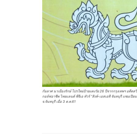
กัมลาศ นาเมืองรักษ์ โปรใหม่ป้ายแดงวัย 26 ปีจากกรุงเทพฯ อดีตสวิ
กอล์ฟอาชีพ ไทยแลนด์ พีจีเอ ทัวร์ “สิงห์-เอสเอที จันทบุรี แชมเป
จ.จันทบุรี เมื่อ 3 ต.ค.61