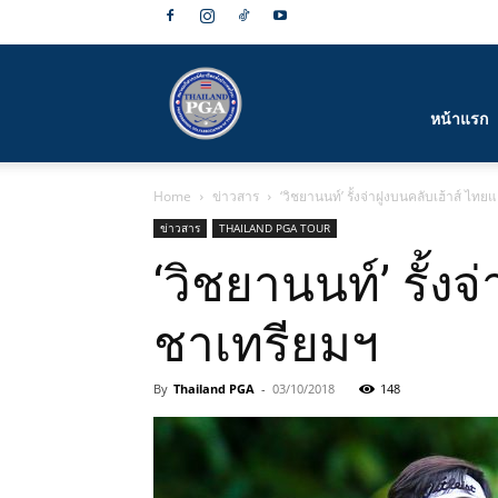
สมาคม
หน้าแรก
Home
ข่าวสาร
‘วิชยานนท์’ รั้งจ่าฝูงบนคลับเฮ้าส์ ไทยแ
กีฬา
ข่าวสาร
THAILAND PGA TOUR
‘วิชยานนท์’ รั้งจ
ชาเทรียมฯ
กอล์ฟ
By
Thailand PGA
-
03/10/2018
148
อาชีพ