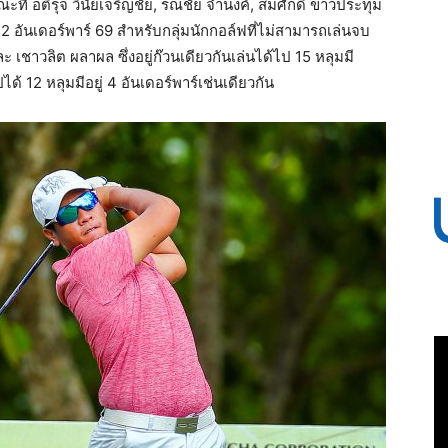
ะที่ อติรุจ วินัยเจริญชัย, รณชัย จำนงค์, สมศักดิ์ ขาวประทุม
2 อันเดอร์พาร์ 69 สำหรับกลุ่มนักกอล์ฟที่ไม่สามารถเล่นจบ
ะ เชาวลิต ผลาผล ซึ่งอยู่ก๊วนเดียวกันเล่นได้ไป 15 หลุมมี
ได้ 12 หลุมมีอยู่ 4 อันเดอร์พาร์เช่นเดียวกัน