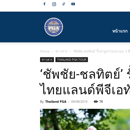
สมาคม
หน้าแรก
Home
ข่าวสาร
‘ชัพชัย-ชลทิตย์’ รั้งจ่าฝูงร่วมจบรอบ 3 ศ
กีฬา
ข่าวสาร
THAILAND PGA TOUR
‘ชัพชัย-ชลทิตย์’ 
ไทยแลนด์พีจีเอทัว
กอล์ฟ
By
Thailand PGA
-
09/08/2019
78
อาชีพ