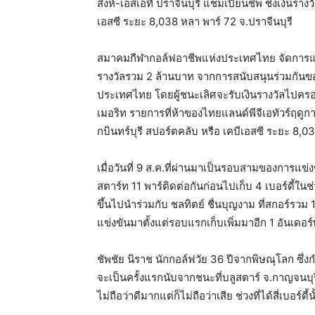
สิงห์-เอสเอที ปราจีนบุรี แชมเปียนชิพ ชิงเงินรา
เอสซี ระยะ 8,038 หลา พาร์ 72 จ.ปราจีนบุรี
สมาคมกีฬากอล์ฟอาชีพแห่งประเทศไทย จัดการแข่งข
รางวัลรวม 2 ล้านบาท จากการสนับสนุนร่วมกันของ 
ประเทศไทย โดยผู้ชนะเลิศจะรับเงินรางวัลไปคร
เมอริท รายการที่ห้าของไทยแลนด์พีจีเอทัวร์ฤดูก
กบินทร์บุรี สปอร์ตคลับ หรือ เคบีเอสซี ระยะ 8,0
เมื่อวันที่ 9 ส.ค.ที่ผ่านมาเป็นรอบสามของการแข
สตาร์ท 11 พาร์ติดต่อกันก่อนไปเก็บ 4 เบอร์ดี้ใ
ขึ้นไปนำร่วมกับ ชลทิตย์ ชื่นบุญงาม ที่สกอร์รว
แข่งขันมาตั้งแต่รอบแรกเก็บเพิ่มมาอีก 1 อันเดอร์
ชัพชัย นิราช นักกอล์ฟวัย 36 ปีจากพิษณุโลก ซึ่ง
จะเป็นครั้งแรกนับจากชนะที่บลูสตาร์ จ.กาญจนบุรี เ
ไม่ถือว่าดีมากแต่ก็ไม่ถือว่าเสีย ช่วงที่ได้สี่เบอร์ดี้