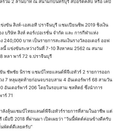
งวัลรวม 2 ล้านบาท ณ สนามกบินทร์บุรี สปอร์ตคลับ หรือ เคบี
ัน สิงห์-เอสเอที ปราจีนบุรี แชมเปียนชิพ 2019 ชิงเงิน
บริษัท สิงห์ คอร์เปอเรชั่น จำกัด และ การกีฬาแห่ง
อง 240,000 บาท เป็นรายการสะสมเงินรางวัลออเดอร์ ออฟ
าลนี้ แข่งขันระหว่างวันที่ 7-10 สิงหาคม 2562 ณ สนาม
38 หลา พาร์ 72 จ.ปราจีนบุรี
่งขัน ชัพชัย นิราช แชมป์ไทยแลนด์พีจีเอทัวร์ 2 รายการออก
นช่วง 7 หลุมสุดท้ายก่อนจบรอบสาม 4 อันเดอร์พาร์ 68 สามวัน
ม 10 อันเดอร์พาร์ 206 โดยในรอบสาม ชลทิตย์ ซึ่งนำการ
พาร์ 71
กำลังลุ้นแชมป์ไทยแลนด์พีจีเอทัวร์รายการที่สามในอาชีพ แต่
มื่อปี 2018 ที่ผ่านมา เปิดเผยว่า “วันนี้พัตต์ค่อนข้างดีครับ
นั้นพัตต์ดีเลยครับ”