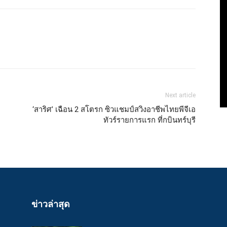
Next article
‘สาริศ’ เฉือน 2 สโตรก ซิวแชมป์สวิงอาชีพไทยพีจีเอ
ทัวร์รายการแรก ที่กบินทร์บุรี
ข่าวล่าสุด