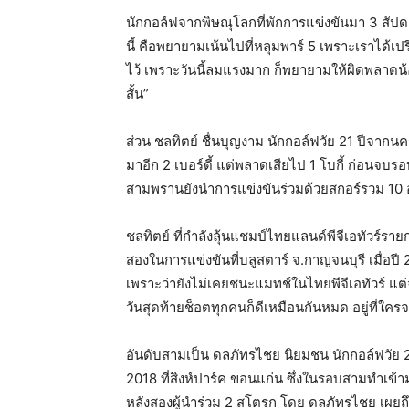
นักกอล์ฟจากพิษณุโลกที่พักการแข่งขันมา 3 สัปดา
นี้ คือพยายามเน้นไปที่หลุมพาร์ 5 เพราะเราได้เ
ไว้ เพราะวันนี้ลมแรงมาก ก็พยายามให้ผิดพลาดน้อย
สั้น”
ส่วน ชลทิตย์ ชื่นบุญงาม นักกอล์ฟวัย 21 ปีจากน
มาอีก 2 เบอร์ดี้ แต่พลาดเสียไป 1 โบกี้ ก่อนจบ
สามพรานยังนำการแข่งขันร่วมด้วยสกอร์รวม 10 อ
ชลทิตย์ ที่กำลังลุ้นแชมป์ไทยแลนด์พีจีเอทัวร์ร
สองในการแข่งขันที่บลูสตาร์ จ.กาญจนบุรี เมื่อป
เพราะว่ายังไม่เคยชนะแมทช์ในไทยพีจีเอทัวร์ แ
วันสุดท้ายช็อตทุกคนก็ดีเหมือนกันหมด อยู่ที่ใคร
อันดับสามเป็น ดลภัทรไชย นิยมชน นักกอล์ฟวัย 
2018 ที่สิงห์ปาร์ค ขอนแก่น ซึ่งในรอบสามทำเข้า
หลังสองผู้นำร่วม 2 สโตรก โดย ดลภัทรไชย เผยถึ