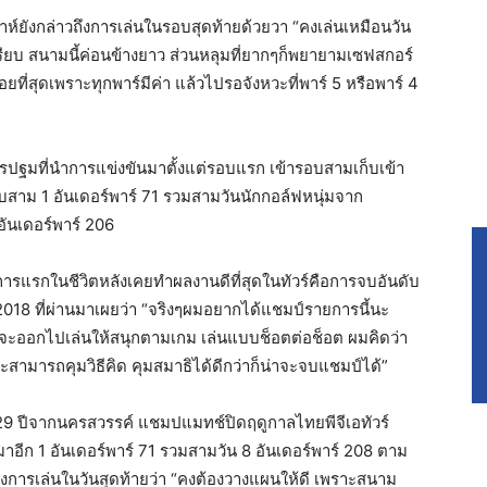
ห์ยังกล่าวถึงการเล่นในรอบสุดท้ายด้วยวา “คงเล่นเหมือนวัน
ปรียบ สนามนี้ค่อนข้างยาว ส่วนหลุมที่ยากๆก็พยายามเซฟสกอร์
ที่สุดเพราะทุกพาร์มีค่า แล้วไปรอจังหวะที่พาร์ 5 หรือพาร์ 4
ครปฐมที่นำการแข่งขันมาตั้งแต่รอบแรก เข้ารอบสามเก็บเข้า
รอบสาม 1 อันเดอร์พาร์ 71 รวมสามวันนักกอล์ฟหนุ่มจาก
ันเดอร์พาร์ 206
ายการแรกในชีวิตหลังเคยทำผลงานดีที่สุดในทัวร์คือการจบอันดับ
ี 2018 ที่ผ่านมาเผยว่า “จริงๆผมอยากได้แชมป์รายการนี้นะ
ต่จะออกไปเล่นให้สนุกตามเกม เล่นแบบช็อตต่อช็อต ผมคิดว่า
จะสามารถคุมวิธีคิด คุมสมาธิได้ดีกว่าก็น่าจะจบแชมป์ได้”
29 ปีจากนครสวรรค์ แชมปแมทช์ปิดฤดูกาลไทยพีจีเอทัวร์
มาอีก 1 อันเดอร์พาร์ 71 รวมสามวัน 8 อันเดอร์พาร์ 208 ตาม
งการเล่นในวันสุดท้ายว่า “คงต้องวางแผนให้ดี เพราะสนาม