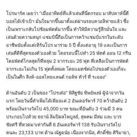
โปรมาร์ค เผยว่า “เมื่ออาทิตย์ที่แล้วเล่นที่นี่ตกรอบ มาสัปดาห์นี้ตี
บอลได้เข้าเป้า มั่นใจมากขึ้นมาตั้งแต่ผ่านรอบควอลิฟายแล้ว ซึ่ง
เป็นเพราะกลับไปซ้อมพัตต์มากขึ้น ทำให้มีความรู้สึกมั่นใจ และ
เล่นด้วยความสนุก แชมป์นี้ถือเป็นการคว้าแชมป์แรกในระดับ
อาชีพนับตั้งแต่เทิร์นโปร มาร่วม 5 ปี ตั้งแต่อายุ 19 และเป็นการ
เล่นที่ดีที่สุดของตัวเองด้วย โดยรอบนี้ไปทำ 25 พัตต์ ออน 12 กรีน
โดยพัตต์ไกลสุดก็ที่หลุม 2 จากระยะ 26 ฟุต ที่เหลือเป็นการพัตต์
จากระยะไม่เกิน 15 ฟุตทั้งหมด โดยแมตช์ต่อไปของตัวเองก็จะ
เป็นในศึก สิงห์-ออลไทยแลนด์ กอล์ฟ ทัวร์ ที่ ระยอง”
ด้านอันดับ 2 เป็นของ “โปรเต๋อ” พิสิฐชัย ทิพย์พงษ์ ผู้นำจากวัน
แรก โดยวันนี้ทำเพิ่มได้เพียงแค่ 2 อันเดอร์พาร์ 70 คว้าอันดับ 2
พร้อมเงินรางวัลไป 45,000 บาท ขณะที่อันดับ 3 ร่วมมี 3 คน
ประกอบไปด้วย ธยาน์ ลิมปิผลไพบูลย์, สุพคม มีสม และ บวร
ชัยศรี ที่หวดมาเท่ากันที่ 6 อันเดอร์พาร์ 138 รับเงินรางวัลไป
คนละ 23,133 บาท ด้าน ณัฐดนัย เนื่องจากนิล, ศักดิ์ชัย ศิริมายา,