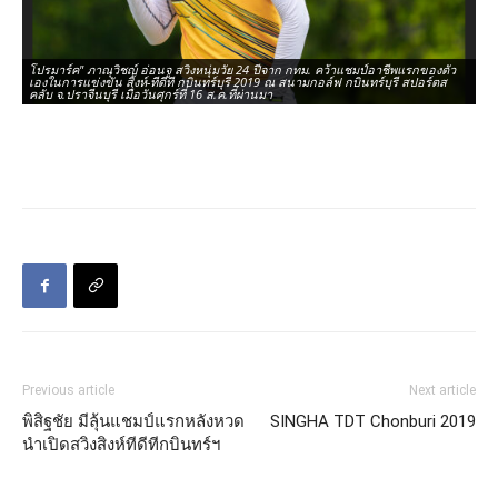
โปรมาร์ค" ภาณุวิชญ์ อ่อนจู สวิงหนุ่มวัย 24 ปีจาก กทม. คว้าแชมป์อาชีพแรกของตัว
โป
เองในการแข่งขัน สิงห์-ทีดีที กบินทร์บุรี 2019 ณ สนามกอล์ฟ กบินทร์บุรี สปอร์ตส
เอ
คลับ จ.ปราจีนบุรี เมื่อวันศุกร์ที่ 16 ส.ค.ที่ผ่านมา
คลั
Previous article
Next article
พิสิฐชัย มีลุ้นแชมป์แรกหลังหวด
SINGHA TDT Chonburi 2019
นำเปิดสวิงสิงห์ทีดีทีกบินทร์ฯ