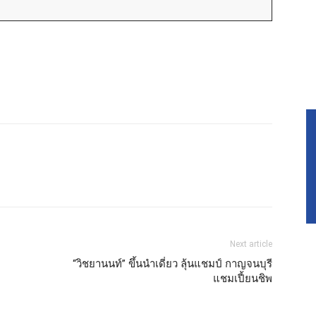
Next article
“วิชยานนท์” ขึ้นนำเดี่ยว ลุ้นแชมป์ กาญจนบุรี
แชมเปี้ยนชิพ