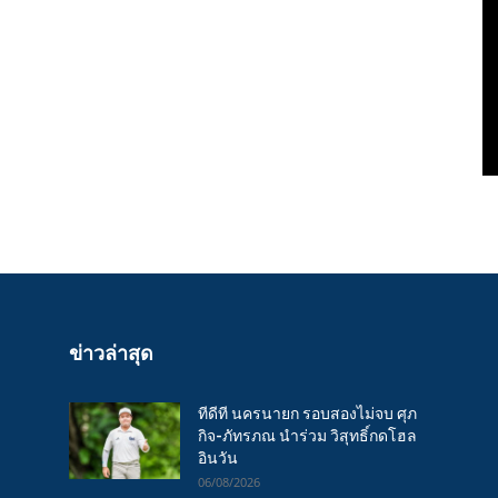
ข่าวล่าสุด
ทีดีที นครนายก รอบสองไม่จบ ศุภ
กิจ-ภัทรภณ นำร่วม วิสุทธิ์กดโฮล
อินวัน
06/08/2026