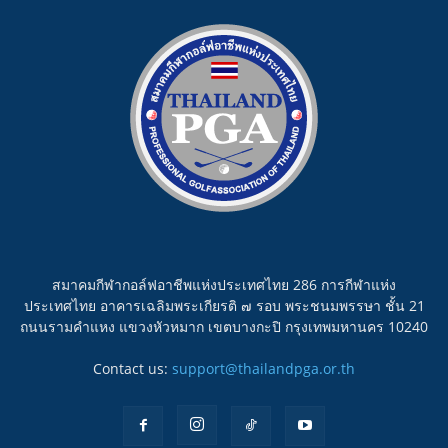
สมาคมกีฬากอล์ฟอาชีพแห่งประเทศไทย 286 การกีฬาแห่ง
ประเทศไทย อาคารเฉลิมพระเกียรติ ๗ รอบ พระชนมพรรษา ชั้น 21
ถนนรามคำแหง แขวงหัวหมาก เขตบางกะปิ กรุงเทพมหานคร 10240
Contact us:
support@thailandpga.or.th