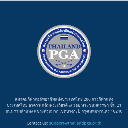
สมาคมกีฬากอล์ฟอาชีพแห่งประเทศไทย 286 การกีฬาแห่ง
ประเทศไทย อาคารเฉลิมพระเกียรติ ๗ รอบ พระชนมพรรษา ชั้น 21
ถนนรามคำแหง แขวงหัวหมาก เขตบางกะปิ กรุงเทพมหานคร 10240
Contact us:
support@thailandpga.or.th