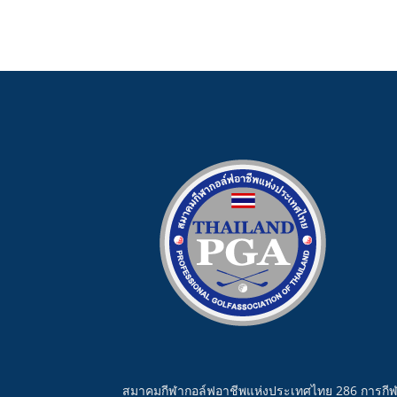
สมาคมกีฬากอล์ฟอาชีพแห่งประเทศไทย 286 การกี