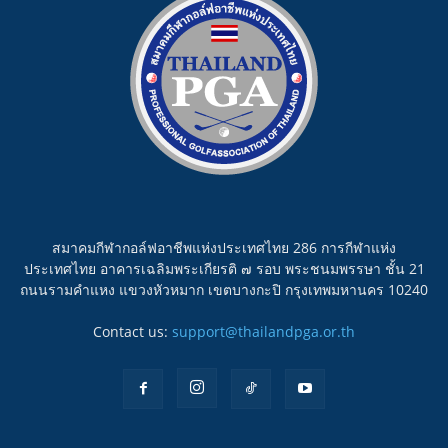
สมาคมกีฬากอล์ฟอาชีพแห่งประเทศไทย 286 การกีฬาแห่ง
ประเทศไทย อาคารเฉลิมพระเกียรติ ๗ รอบ พระชนมพรรษา ชั้น 21
ถนนรามคำแหง แขวงหัวหมาก เขตบางกะปิ กรุงเทพมหานคร 10240
Contact us:
support@thailandpga.or.th