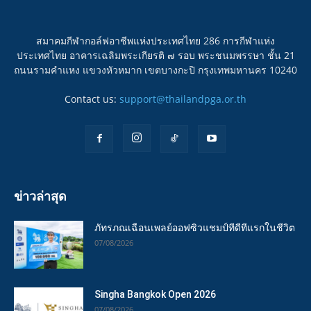
สมาคมกีฬากอล์ฟอาชีพแห่งประเทศไทย 286 การกีฬาแห่ง
ประเทศไทย อาคารเฉลิมพระเกียรติ ๗ รอบ พระชนมพรรษา ชั้น 21
ถนนรามคำแหง แขวงหัวหมาก เขตบางกะปิ กรุงเทพมหานคร 10240
Contact us:
support@thailandpga.or.th
ข่าวล่าสุด
ภัทรภณเฉือนเพลย์ออฟซิวแชมป์ทีดีทีแรกในชีวิต
07/08/2026
Singha Bangkok Open 2026
07/08/2026