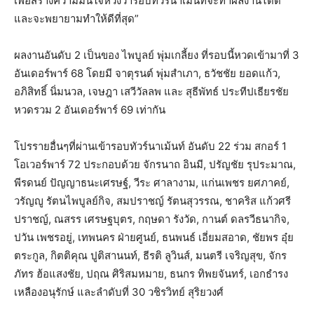
เพื่อสร้างความมั่นใจหวังว่ารอบทัวร์นาเม้นท์จะทำผลงานได้ดี
และจะพยายามทำให้ดีที่สุด”
ผลงานอันดับ 2 เป็นของ ไพบูลย์ พุ่มเกลี้ยง ที่รอบนี้หวดเข้ามาที่ 3
อันเดอร์พาร์ 68 โดยมี จาตุรนต์ พุ่มสำเภา, ธวัชชัย ยอดแก้ว,
อภิสิทธิ์ นิ่มนวล, เจษฎา เสวีวัลลพ และ สุธีพัทธ์ ประทีปเธียรชัย
หวดรวม 2 อันเดอร์พาร์ 69 เท่ากัน
โปรรายอื่นๆที่ผ่านเข้ารอบทัวร์นาเม้นท์ อันดับ 22 ร่วม สกอร์ 1
โอเวอร์พาร์ 72 ประกอบด้วย จักรนาถ อินมี, ปรัญชัย รุประมาณ,
พีรดนย์ ปัญญาธนะเศรษฐ์, วีระ ศาลางาม, แก่นเพชร ยศภาคย์,
วรัญญู รัตนไพบูลย์กิจ, สมปราชญ์ รัตนสุวรรณ, ชาคริส แก้วศรี
ปราชญ์, ณสรร เศรษฐบุตร, กฤษดา รังวัด, กานต์ ดลรวีธนากิจ,
ปวัน เพชรอยู่, เทพนคร ฝ่ายศูนย์, ธนพนธ์ เอี่ยมสอาด, ชัยพร อุ๋ย
ตระกูล, กิตติคุณ ปูติสานนท์, ธีรติ ลูวินส์, มนตรี เจริญสุข, จักร
ภัทร ฮ้อแสงชัย, ปฤณ ศิริสมหมาย, ธนกร ทิพยจันทร์, เอกธำรง
เหลืองอนุรักษ์ และลำดับที่ 30 วชิรวิทย์ สุริยวงศ์