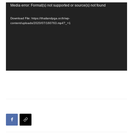
Video
Media error: Format(s) not supported or source(s) not found
Player
Download File: https://thailandpga.or.th/wp-
content/uploads/2020/07/160763.mp4?_=1