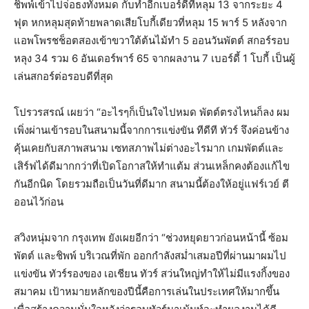
ชิพพ์เข้าไปจ่อธงทั้งหมด กับทำอีกเบอร์ดี้ที่หลุม 13 จากระยะ 4
ฟุต หกหลุมสุดท้ายพลาดเสียโบกี้เดียวที่หลุม 15 พาร์ 5 หลังจาก
แอพโพรชช็อตสองเข้าขวาใต้ต้นไม้ทำ 5 ออนวันพัตต์ สกอร์รอบ
หลุง 34 รวม 6 อันเดอร์พาร์ 65 จากผลงาน 7 เบอร์ดี้ 1 โบกี้ เป็นผู้
เล่นสกอร์ต่อรอบดีที่สุด
โปรวรสรณ์ เผยว่า “อะไรๆก็เป็นใจไปหมด พัตต์ตรงไหนก็ลง ผม
เพิ่งผ่านเข้ารอบในสนามนี้จากการแข่งขัน ทีดีที ทัวร์ จึงค่อนข้าง
คุ้นเคยกับสภาพสนาม เซทสภาพไม่ต่างอะไรมาก เกมพัตต์และ
เสิร์ฟได้ดีมากกว่าที่เปิดโอกาสให้ทำแต้ม ส่วนเหล็กคงต้องแก้ไข
กันอีกนิด โดยรวมถือเป็นวันที่ดีมาก สนามนี้ต้องให้อยู่แฟร์เวย์ ตี
ออนไว้ก่อน
สวิงหนุ่มจาก กรุงเทพ ยังเผยอีกว่า “ช่วงหยุดยาวก่อนหน้านี้ ซ้อม
พัตต์ และชิพพ์ บริเวณที่พัก ออกกำลังสม่ำเสมอปีที่ผ่านมาผมไป
แข่งขัน ทัวร์รองของ เอเชียน ทัวร์ สว่นใหญ่ทำให้ไม่มีแรงกิ้งของ
สมาคม เป้าหมายหลักของปีนี้คือการเล่นในประเทศให้มากขึ้น