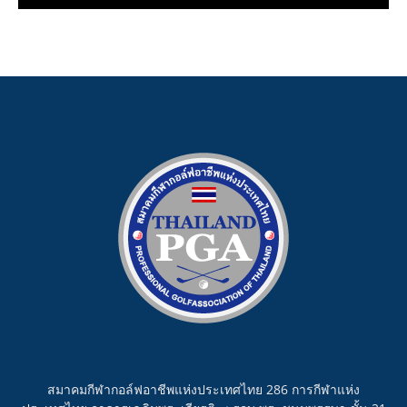
สมาคมกีฬากอล์ฟอาชีพแห่งประเทศไทย 286 การกีฬาแห่ง