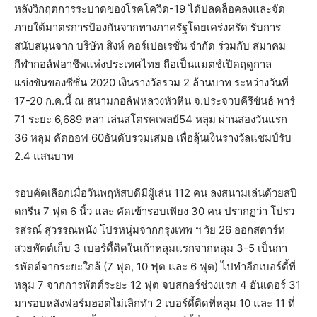
หลังวิกฤตการระบาดของโรคโควิด-19 ได้ปลดล็อคลงและจัด
ภายใต้มาตรการป้องกันจากทางภาครัฐโดยเคร่งครัด รับการ
สนับสนุนจาก บริษัท สิงห์ คอร์เปอเรชั่น จำกัด ร่วมกับ สมาคม
กีฬากอล์ฟอาชีพแห่งประเทศไทย ถือเป็นแมตช์เปิดฤดูกาล
แข่งขันของซีซั่น 2020 เงินรางวัลรวม 2 ล้านบาท ระหว่างวันที่
17-20 ก.ค.นี้ ณ สนามกอล์ฟหลวงหัวหิน จ.ประจวบคีรีขันธ์ พาร์
71 ระยะ 6,689 หลา เล่นสโตรคเพลย์54 หลุม ผ่านสองวันแรก
36 หลุม คัดออฟ 60อันดับรวมเสมอ เพื่อลุ้นเงินรางวัลแชมป์รับ
2.4 แสนบาท
รอบคัดเลือกเมื่อวันพฤหัสบดีมีผู้เล่น 112 คน ลงสนามเล่นด้วยสปี
ดกรีน 7 ฟุต 6 นิ้ว และ คัดเข้ารอบเพียง 30 คน ปรากฏว่า โปรว
รสรณ์ สุวรรณพนัง โปรหนุ่มจากกรุงเทพ ฯ วัย 26 ออกสตาร์ท
สวยพัตต์เก็บ 3 เบอร์ดี้ติดในเก้าหลุมแรกจากหลุม 3-5 เป็นกา
รพัตต์จากระยะใกล้ (7 ฟุต, 10 ฟุต และ 6 ฟุต) ไปทำอีกเบอร์ดี้ที่
หลุม 7 จากการพัตต์ระยะ 12 ฟุต จบสกอร์ช่วงแรก 4 อันเดอร์ 31
มารอบหลังฟอร์มฮอตไม่เลิกทำ 2 เบอร์ดี้ติดที่หลุม 10 และ 11 ที่