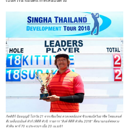
เป็นทัวร์นาเม้นต์แรกที่เล่นปีนี้ด้วย”
กิตติธีร์ ป้อมบุญมี โปรวัย 21 จากเชียงใหม่ ดวลเพลย์ออฟ ซิวแชมป์สวิงอาชีพ ไทยแลนด์
ดีเวลล็อปเม้นต์ ทัวร์ (ทีดีที ทัวร์) รายการ “สิงห์ ทีดีที หัวหิน 2018” ที่สนามกอล์ฟหลวง
หัวหิน พาร์ 70 จ.ประจวบฯ เมื่อ 20 เม.ย.61