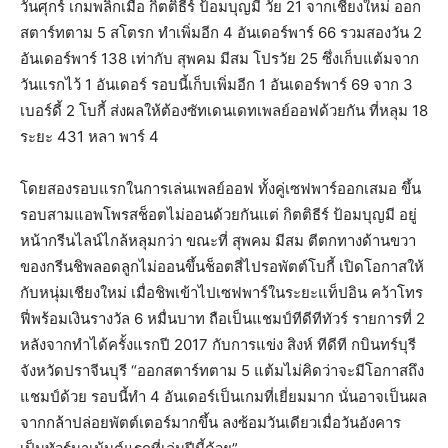
วันศุกร์ เกมพลิกเมื่อ กิตติธีร์ ป้อมบุญมี วัย 21 จากเชียงใหม่ ออก
สตาร์ทตาม 5 สโตรก ทำเพิ่มอีก 4 อันเดอร์พาร์ 66 รวมสองวัน 2
อันเดอร์พาร์ 138 เท่ากับ สุพคม มีสม โปรวัย 25 ซึ่งเก็บแต้มจาก
วันแรกไว้ 1 อันเดอร์ รอบนี้เก็บเพิ่มอีก 1 อันเดอร์พาร์ 69 จาก 3
เบอร์ดี้ 2 โบกี้ ส่งผลให้ต้องซัทเดนเดทเพลย์ออฟด้วยกัน ที่หลุม 18
ระยะ 431 หลา พาร์ 4
โดยสองรอบแรกในการเล่นเพลย์ออฟ ทั้งคู่เซฟพาร์ออกเสมอ ขึ้น
รอบสามแอพโพรสช็อตไม่ออนด้วยกันแต่ กิตติธีร์ ป้อมบุญมี อยู่
หน้ากรีนไลน์ไกล้หลุมกว่า ขณะที่ สุพคม มีสม ตีตกทางด้านขวา
ของกรีนชิพลอดลูกไม่ออนขึ้นช็อตสี่ไปรอพัตต์โบกี้ เปิดโอกาสให้
กับหนุ่มเชียงใหม่ เมื่อชิพเข้าไปเซฟพาร์ในระยะแท็ปอิน คว้าโทร
ฟี่พร้อมเงินรางวัล 6 หมื่นบาท ถือเป็นแชมป์ทีดีทีทัวร์ รายการที่ 2
หลังจากทำได้ครั้งแรกปี 2017 กับการแข่ง สิงห์ ทีดีที กบินทร์บุรี
จังหวัดปราจีนบุรี “ออกสตาร์ทตาม 5 แต้มไม่คิดว่าจะมีโอกาสถึง
แชมป์ด้วย รอบนี้ทำ 4 อันเดอร์เป็นเกมที่เยี่ยมมาก นั่นอาจเป็นผล
จากกล้าปล่อยพัตต์เตอร์มากขึ้น ลงซ้อมวันเดียวเมื่อวันอังคาร