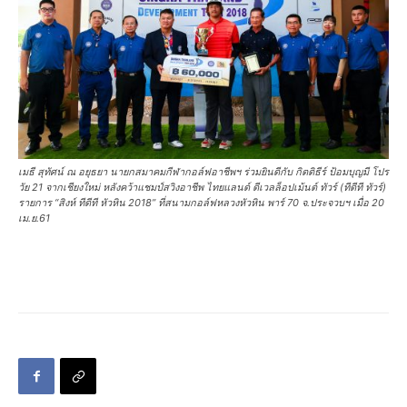
เมธี สุทัศน์ ณ อยุธยา นายกสมาคมกีฬากอล์ฟอาชีพฯ ร่วมยินดีกับ กิตติธีร์ ป้อมบุญมี โปร
วัย 21 จากเชียงใหม่ หลังคว้าแชมป์สวิงอาชีพ ไทยแลนด์ ดีเวลล็อปเม้นต์ ทัวร์ (ทีดีที ทัวร์)
รายการ “สิงห์ ทีดีที หัวหิน 2018” ที่สนามกอล์ฟหลวงหัวหิน พาร์ 70 จ.ประจวบฯ เมื่อ 20
เม.ย.61