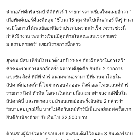
นักกอล์ฟดีกรีแชมป์ ทีดีทีทัวร์ 1 รายการจากเชียงใหม่เผยอีกว่า ”
เมื่อพัตต์เบอร์ดี้ลงที่หลุม 15ไกล 15 ฟุต หันไปเห็นสกอร์ จึงรู้ว่าน่า
จะมีโอกาสได้เพลย์ออฟถือว่าประสบความสำเร็จ เพราะช่วงนี้
กำลังฝึกงาน ระหว่างเรียนปีสุดท้ายในคณะสหเวชศาสตร์
ม.ธรรมศาสตร์” แชมป์รายการนี้กล่าว
สุพคม มีสม เทิร์นโปรมาตั้งแต่ปี 2558 ต้องผิดหวังในการคว้า
ชัยชนะรายการแรกอีกครั้ง ผลงานดีสุดคือ อันดับ 2 จากการ
แข่งขัน สิงห์ ทีดีที ทัวร์ สนามพานอราม่า ปีที่ผ่านมาโดยใน
สัปดาห์ก่อนหน้านี้ ไม่ผ่านรอบคัดออฟ สิงห์ ออลไทยแลนด์ทัวร์
รายการ สิงห์ หัวหิน โอเพ่นในสนามนี้และมาทำผลงานดีขึ้นใน
สัปดาห์นี้ และพลาดแชมป์รอบเพลย์ออฟรั้งอันดับ 2 กล่าวว่า
“สนามสมบูรณ์ขึ้น หากไม่คิดวันเดย์ทัวร์นี่เป็นเพลย์ออฟครั้งแรก
ยินดีกับน้องด้วย” รับเงิน ไป 32,500 บาท
ด้านสองผู้นำร่วมจากรอบแรก สะสมแต้มไว้คนละ 3 อันเดอร์รอบ