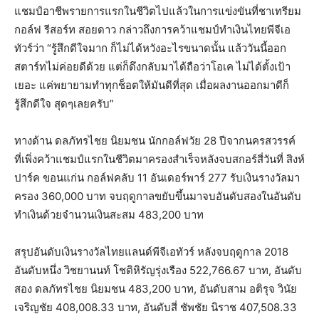
แชมป์อาชีพรายการแรกในชีวิตไปแล้วในการแข่งขันที่ชาเทรียม
กอล์ฟ รีสอร์ท สอยดาว กล่าวถึงการคว้าแชมป์ทำเงินไทยพีจีเอ
ทัวร์ว่า “รู้สึกดีใจมาก ก็ไม่ได้หวังอะไรขนาดนั้น แล้ววันนี้ออก
สตาร์ทไม่ค่อยดีด้วย แต่ก็ดึงกลับมาได้ถือว่าโอเค ไม่ได้ตั้งเป้า
เยอะ แค่พยายามทำทุกช็อตให้มันดีที่สุด เมื่อผลงานออกมาดีก็
รู้สึกดีใจ สุดๆเลยครับ”
ทางด้าน ดลภัทรไชย นิยมชน นักกอล์ฟวัย 28 ปีจากนครสวรรค์
ที่เพิ่งคว้าแชมป์แรกในชีวิตมาครองสำเร็จหลังจบสกอร์สี่วันที่ สิงห์
ปาร์ค ขอนแก่น กอล์ฟคลับ 11 อันเดอร์พาร์ 277 รับเงินรางวัลมา
ครอง 360,000 บาท จบฤดูกาลขยับขึ้นมาจบอันดับสองในอันดับ
ทำเงินด้วยจำนวนเงินสะสม 483,200 บาท
สรุปอันดับเงินรางวัลไทยแลนด์พีจีเอทัวร์ หลังจบฤดูกาล 2018
อันดับหนึ่ง วิชยานนท์ โชติหิรัญรุ่งเรือง 522,766.67 บาท, อันดับ
สอง ดลภัทรไชย นิยมชน 483,200 บาท, อันดับสาม อติรุจ วินัย
เจริญชัย 408,008.33 บาท, อันดับสี่ ชัพชัย นิราช 407,508.33