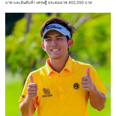
บาท และอันดับห้า เศรษฐี ประคองเวช 402,550 บาท