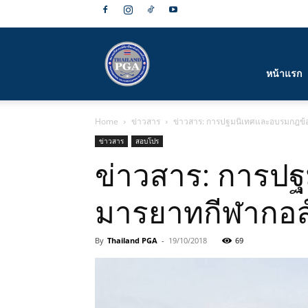
สมาคม
หน้าแรก
Home
ข่าวสาร
ข่าวสาร: การปฐมนิเทศและอบรมกฎข้อบ
กีฬา
ข่าวสาร
สอบโปร
ข่าวสาร: การป
มารยาทกีฬากอล์ฟ
กอล์ฟ
By
Thailand PGA
-
19/10/2018
69
อาชีพ