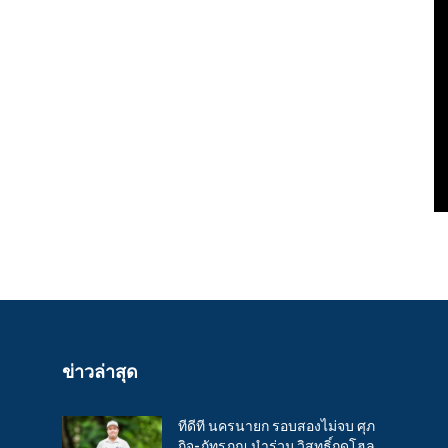
ข่าวล่าสุด
ทีดีที นครนายก รอบสองไม่จบ ศุภ
กิจ-ภัทรภณ นำร่วม วิสุทธิ์กดโฮล