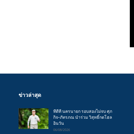
ข่าวล่าสุด
ทีดีที นครนายก รอบสองไม่จบ ศุภ
กิจ-ภัทรภณ นำร่วม วิสุทธิ์กดโฮล
อินวัน
06/08/2026