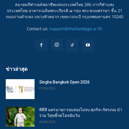
สมาคมกีฬากอล์ฟอาชีพแห่งประเทศไทย 286 การกีฬาแห่ง
ประเทศไทย อาคารเฉลิมพระเกียรติ ๗ รอบ พระชนมพรรษา ชั้น 21
ถนนรามคำแหง แขวงหัวหมาก เขตบางกะปิ กรุงเทพมหานคร 10240
Contact us:
support@thailandpga.or.th
ข่าวล่าสุด
Singha Bangkok Open 2026
07/08/2026
ทีดีที นครนายก รอบสองไม่จบ ศุภกิจ-ภัทรภณ นำ
ร่วม วิสุทธิ์กดโฮลอินวัน
06/08/2026