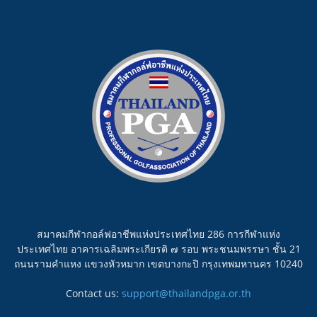
สมาคมกีฬากอล์ฟอาชีพแห่งประเทศไทย 286 การกีฬาแห่ง
ประเทศไทย อาคารเฉลิมพระเกียรติ ๗ รอบ พระชนมพรรษา ชั้น 21
ถนนรามคำแหง แขวงหัวหมาก เขตบางกะปิ กรุงเทพมหานคร 10240
Contact us:
support@thailandpga.or.th