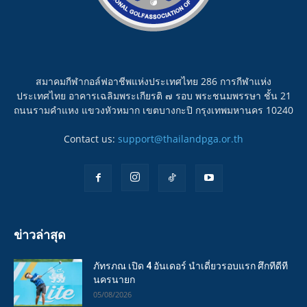
สมาคมกีฬากอล์ฟอาชีพแห่งประเทศไทย 286 การกีฬาแห่ง
ประเทศไทย อาคารเฉลิมพระเกียรติ ๗ รอบ พระชนมพรรษา ชั้น 21
ถนนรามคำแหง แขวงหัวหมาก เขตบางกะปิ กรุงเทพมหานคร 10240
Contact us:
support@thailandpga.or.th
ข่าวล่าสุด
ภัทรภณ เปิด 4 อันเดอร์ นำเดี่ยวรอบแรก ศึกทีดีที
นครนายก
05/08/2026