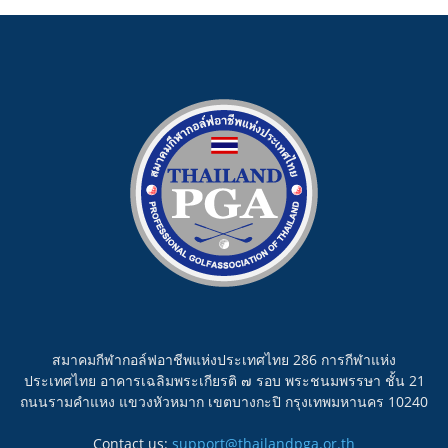
สมาคมกีฬากอล์ฟอาชีพแห่งประเทศไทย 286 การกีฬาแห่ง
ประเทศไทย อาคารเฉลิมพระเกียรติ ๗ รอบ พระชนมพรรษา ชั้น 21
ถนนรามคำแหง แขวงหัวหมาก เขตบางกะปิ กรุงเทพมหานคร 10240
Contact us:
support@thailandpga.or.th