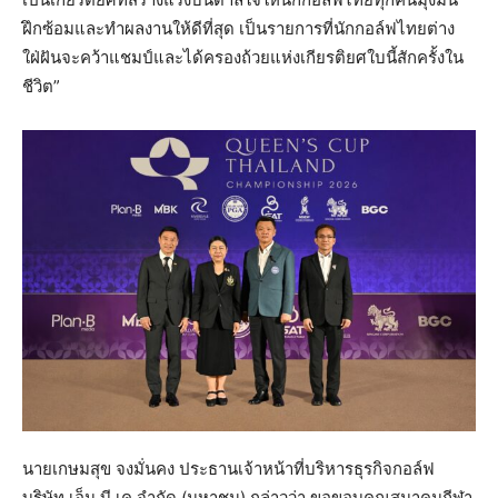
ฝึกซ้อมและทำผลงานให้ดีที่สุด เป็นรายการที่นักกอล์ฟไทยต่าง
ใฝ่ฝันจะคว้าแชมป์และได้ครองถ้วยแห่งเกียรติยศใบนี้สักครั้งใน
ชีวิต”
นายเกษมสุข จงมั่นคง ประธานเจ้าหน้าที่บริหารธุรกิจกอล์ฟ
บริษัท เอ็ม บี เค จำกัด (มหาชน) กล่าวว่า ขอขอบคุณสมาคมกีฬา