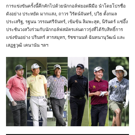
การแข่งขันครั้งนี้คึกคักไปด้วยนักกอล์ฟยอดฝีมือ นำโดยโปรชื่อ
ดังอย่าง ประหยัด มากแสง, ถาวร วิรัตน์จันทร์, ปวิธ ตั้งกมล
ประเสริฐ, รฐนน วรรณศรีจันทร์, เข้มข้น ลิมพะสุต, นิรันดร์ แซ่อึ้ง
ประชันวงสวิงร่วมกับนักกอล์ฟสมัครเล่นดาวรุ่งที่ได้รับสิทธิ์การ
แข่งขันอย่าง ปรินทร์ สารสมุทร, รัชชานนท์ ฉันทนานุวัฒน์ และ
เสฏฐวุฒิ เคนานัน ฯลฯ