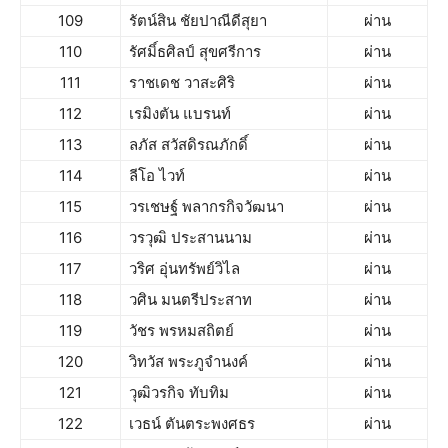
109
รัตน์สิน ชัยปาณีดีสุยา
ผ่าน
110
รัศมิ์ธศิลป์ สุขศรีการ
ผ่าน
111
ราชเดช วาสะศิริ
ผ่าน
112
เรมิงตัน แบรนท์
ผ่าน
113
ลภัส สวัสดิรณภักดิ์
ผ่าน
114
ลีโอ ไวท์
ผ่าน
115
วรเชษฐ์ พลากรกิจวัฒนา
ผ่าน
116
วรวุฒิ ประสานนาม
ผ่าน
117
วริศ อุ่นทรัพย์วิไล
ผ่าน
118
วศิน มนตรีประสาท
ผ่าน
119
วัชร พรหมสถิตย์
ผ่าน
120
วิทวัส พระภูจำนงค์
ผ่าน
121
วุฒิวรกิจ ทับทิม
ผ่าน
122
เวธน์ ตันตระพงศธร
ผ่าน