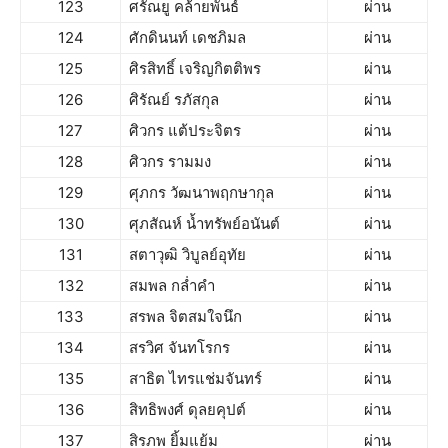
123
ศรัณยู คล้ายพันธ์
ผ่าน
124
ศักดินนท์ เดชภิมล
ผ่าน
125
ศิรสิทธิ์ เจริญกิตติพร
ผ่าน
126
ศิรัณย์ รภัสกุล
ผ่าน
127
ศิวกร แต้ประจิตร
ผ่าน
128
ศิวกร รามมง
ผ่าน
129
ศุภกร วัฒนาพฤกษากุล
ผ่าน
130
ศุภสัณห์ น้ำทรัพย์อนันต์
ผ่าน
131
สตาวุฒิ วิบูลย์อุทัย
ผ่าน
132
สมพล กล่ำคำ
ผ่าน
133
สรพล จิตสมใจนึก
ผ่าน
134
สรวิศ จันทโรกร
ผ่าน
135
สาธิต ไทรแช่มจันทร์
ผ่าน
136
สิทธิพงศ์ ดุลยคุปต์
ผ่าน
137
สิรภพ ยิ้มแย้ม
ผ่าน