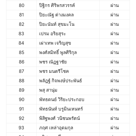
80
ปิฐิกร ศิริพรสวรรค์
ผ่าน
81
ปิยะณัฐ ต่างมงคล
ผ่าน
82
ปิยะนันท์ สุขมะโน
ผ่าน
83
เปรม อริยสุระ
ผ่าน
84
เผ่าเทพ เจริญสุข
ผ่าน
85
พงศ์สมิทธิ์ พูลศิริกุล
ผ่าน
86
พชร ณัฏฐาชัย
ผ่าน
87
พชร มนตรีโชค
ผ่าน
88
พลัฎฐ์ กิจพงษ์ประพันธ์
ผ่าน
89
พสุ สานุ่ม
ผ่าน
90
พัทธดนย์ วิริยะประกอบ
ผ่าน
91
พัทธนันท์ บรูมินเหนทร์
ผ่าน
92
พิสิฐพงศ์ วนิชนพรัตน์
ผ่าน
93
ภฤศ เหล่าอุดมกุล
ผ่าน