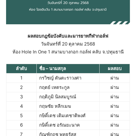
ผลสอบกฎข้อบังคับและมารยาทกีฬากอล์ฟ
วันจันทร์ที่ 20 ตุลาคม 2568
ห้อง Hole In One 1 สนามบางกอก กอล์ฟ คลับ จ.ปทุมธานี
ลำดับ
ชื่อ – นามสกุล
ผลสอบ
1
กรวิชญ์ ตันตะราวงศา
ผ่าน
2
กฤตย์ เหตระกูล
ผ่าน
3
กฤติภูมิ นิลสมบูรณ์
ผ่าน
4
กฤษชัย หลีกเมฆ
ผ่าน
5
กษิดิ์เดช เติมเตชาติพงศ์
ผ่าน
6
กษิดิ์เดช อรัณยะนาค
ผ่าน
7
กัณฑ์กฤช พุทธรัสสุ
ผ่าน