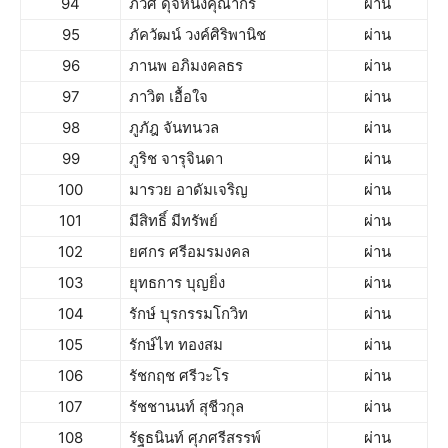
94
ภวิศ ดุจหนึ่งคุณากร
ผ่าน
95
ภัควัฒน์ วงค์ศิริพานิช
ผ่าน
96
ภานพ อภิมงคลธร
ผ่าน
97
ภาวิต เอื้อใจ
ผ่าน
98
ภูภัฎ จันทนวล
ผ่าน
99
ภูริช จารุจินดา
ผ่าน
100
มารวย อาดัมเจริญ
ผ่าน
101
มีสิทธิ์ มีทรัพย์
ผ่าน
102
ยศกร ศรีอมรมงคล
ผ่าน
103
ยุทธการ บุญยิ่ง
ผ่าน
104
รักษ์ บุรกรรมโกวิท
ผ่าน
105
รักษ์ไท ทองสม
ผ่าน
106
รัชกฤช ศรีวะโร
ผ่าน
107
รัชชานนท์ สุชีวกุล
ผ่าน
108
รัฐธนินท์ ศุภศรีสรรพ์
ผ่าน