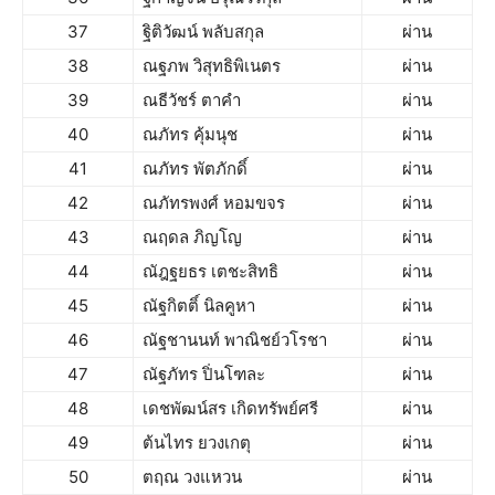
37
ฐิติวัฒน์ พลับสกุล
ผ่าน
38
ณฐภพ วิสุทธิพิเนตร
ผ่าน
39
ณธีวัชร์ ตาคำ
ผ่าน
40
ณภัทร คุ้มนุช
ผ่าน
41
ณภัทร พัตภักดิ์
ผ่าน
42
ณภัทรพงศ์ หอมขจร
ผ่าน
43
ณฤดล ภิญโญ
ผ่าน
44
ณัฎฐยธร เตชะสิทธิ
ผ่าน
45
ณัฐกิตติ์ นิลคูหา
ผ่าน
46
ณัฐชานนท์ พาณิชย์วโรชา
ผ่าน
47
ณัฐภัทร ปิ่นโฑละ
ผ่าน
48
เดชพัฒน์สร เกิดทรัพย์ศรี
ผ่าน
49
ต้นไทร ยวงเกตุ
ผ่าน
50
ตฤณ วงแหวน
ผ่าน