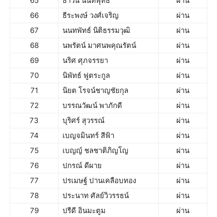
65
ธาวิน นนทพุทธ
ผ่าน
66
ธีระพงษ์ วงศ์เจริญ
ผ่าน
67
นนทพัทธ์ นิติธรรมวุฒิ
ผ่าน
68
นพรัตน์ มาศนพคุณรัตน์
ผ่าน
69
นริศ ศุภจรรยา
ผ่าน
70
นิพัทธ์ ฟูตระกูล
ผ่าน
71
นิยต โรจน์ชาญชัยกุล
ผ่าน
72
บรรณวัฒน์ พาภักดี
ผ่าน
73
บุริศร์ สุวรรณ์
ผ่าน
74
เบญจมินทร์ สีฟ้า
ผ่าน
75
เบญญ์ ชลชาติภิญโญ
ผ่าน
76
ปกรณ์ ดีผาย
ผ่าน
77
ปรเมษฐ์ ปานเคลือบทอง
ผ่าน
78
ประนาท ศัลย์วิวรรธน์
ผ่าน
79
ปรีดี อินมะตูม
ผ่าน