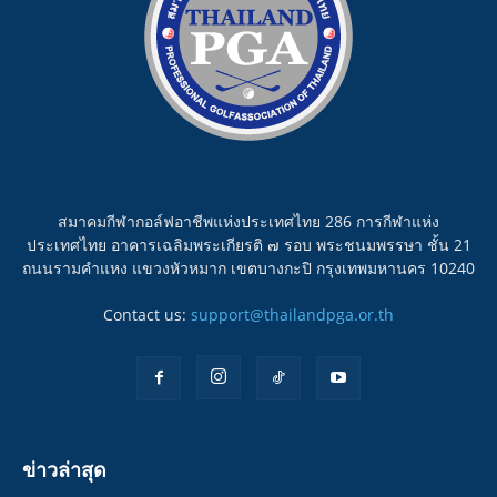
สมาคมกีฬากอล์ฟอาชีพแห่งประเทศไทย 286 การกีฬาแห่ง
ประเทศไทย อาคารเฉลิมพระเกียรติ ๗ รอบ พระชนมพรรษา ชั้น 21
ถนนรามคำแหง แขวงหัวหมาก เขตบางกะปิ กรุงเทพมหานคร 10240
Contact us:
support@thailandpga.or.th
ข่าวล่าสุด