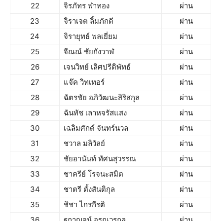
22
จิรภัทร ฬาทอง
ผ่าน
23
จิราเจต ลิ้มภักดี
ผ่าน
24
จิรายุทธ์ พลเยี่ยม
ผ่าน
25
จีณณ์ ชัยกังวาฬ
ผ่าน
26
เจนวิทย์ เลิศปรีดิพัทธ์
ผ่าน
27
แจ๊ค วิทเทอร์
ผ่าน
28
ฉัตรชัย อภิวัฒนะสิริสกุล
ผ่าน
29
ฉันทัช เลาหจรัสแสง
ผ่าน
30
เฉลิมศักด์ จันทร์นวล
ผ่าน
31
ชวาล มลิวัลย์
ผ่าน
32
ชัยอานันท์ ทัศนสุวรรณ
ผ่าน
33
ชาครีย์ โรจนะสมิต
ผ่าน
34
ชาตรี ตั้งสันติกุล
ผ่าน
35
ชิชา ไกรกีรติ
ผ่าน
36
ฐกาญจน์ อรุณวรกุล
ผ่าน