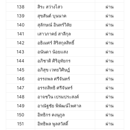
138
สิระ สว่างไสว
ผ่าน
139
สุขสันต์ บุนนาค
ผ่าน
140
สุลักษณ์ อินทร์วิลัย
ผ่าน
141
เสาวภาคย์ สาลีกุล
ผ่าน
142
อธิเมศร์ สิริสกุลสิทธิ์
ผ่าน
143
อนันดา น้อยแสง
ผ่าน
144
อภิชาติ ศิริอุทัยกร
ผ่าน
145
อภิสุข เวทยวิศิษฏ์
ผ่าน
146
อรรถพล ศรีจันทร์
ผ่าน
147
อรรถสิทธิ ศรีจันทร์
ผ่าน
148
อาจชวิน เปรมประสงค์
ผ่าน
149
อาณัฐชัย พิพัฒน์ไพศาล
ผ่าน
150
อิทธิกร คงนุกูล
ผ่าน
151
อิทธิพล พูลสวัสดิ์
ผ่าน