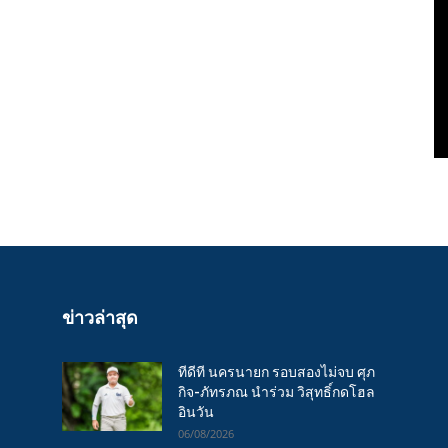
ข่าวล่าสุด
ทีดีที นครนายก รอบสองไม่จบ ศุภ
กิจ-ภัทรภณ นำร่วม วิสุทธิ์กดโฮล
อินวัน
06/08/2026