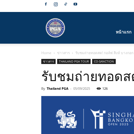
สมาคม
หน้าแรก
Home
ข่าวสาร
รับชมถ่ายทอดสด! กอล์ฟ สิงห์ บางกอก
กีฬา
ข่าวสาร
THAILAND PGA TOUR
CO-SANCTION
รับชมถ่ายทอดสด
By
Thailand PGA
-
05/09/2025
126
กอล์ฟ
อาชีพ