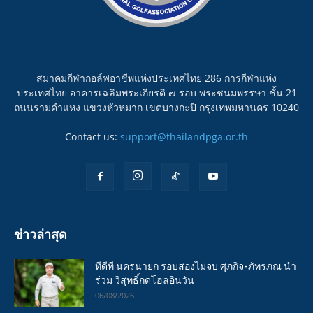
สมาคมกีฬากอล์ฟอาชีพแห่งประเทศไทย 286 การกีฬาแห่ง
ประเทศไทย อาคารเฉลิมพระเกียรติ ๗ รอบ พระชนมพรรษา ชั้น 21
ถนนรามคำแหง แขวงหัวหมาก เขตบางกะปิ กรุงเทพมหานคร 10240
Contact us:
support@thailandpga.or.th
ข่าวล่าสุด
ทีดีที นครนายก รอบสองไม่จบ ศุภกิจ-ภัทรภณ นำ
ร่วม วิสุทธิ์กดโฮลอินวัน
06/08/2026