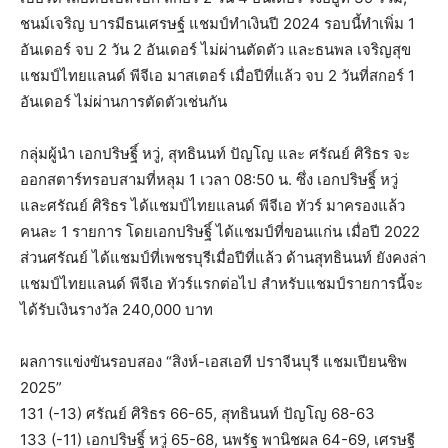
ชนม์เจริญ บารมีธนเศรษฐ์ แชมป์ทำเงินปี 2024 รอบนี้ทำเพิ่ม 1
อันเดอร์ จบ 2 วัน 2 อันเดอร์ ไม่ผ่านตัดตัว และธนพล เจริญสุข
แชมป์ไทยแลนด์ พีจีเอ มาสเตอร์ เมื่อปีที่แล้ว จบ 2 วันที่สกอร์ 1
อันเดอร์ ไม่ผ่านการตัดตัวเช่นกัน
กลุ่มผู้นำ เอกปริษฐิ์ หวู่, สุทธินนท์ ปัญโญ และ ศรัณย์ ศิริธร จะ
ออกสตาร์ทรอบสามที่หลุม 1 เวลา 08:50 น. ซึ่ง เอกปริษฐิ์ หวู่
และศรัณย์ ศิริธร ได้แชมป์ไทยแลนด์ พีจีเอ ทัวร์ มาครองแล้ว
คนละ 1 รายการ โดยเอกปริษฐิ์ ได้แชมป์ที่ขอนแก่น เมื่อปี 2022
ส่วนศรัณย์ ได้แชมป์ที่เพชรบุรีเมื่อปีที่แล้ว ด้านสุทธินนท์ ยังคงล่า
แชมป์ไทยแลนด์ พีจีเอ ทัวร์แรกต่อไป สำหรับแชมป์รายการนี้จะ
ได้รับเงินรางวัล 240,000 บาท
ผลการแข่งขันรอบสอง “สิงห์-เอสเอที ปราจีนบุรี แชมเปียนชิพ
2025”
131 (-13) ศรัณย์ ศิริธร 66-65, สุทธินนท์ ปัญโญ 68-63
133 (-11) เอกปริษฐิ์ หวู่ 65-68, นพรัฐ พานิชผล 64-69, เศรษฐี