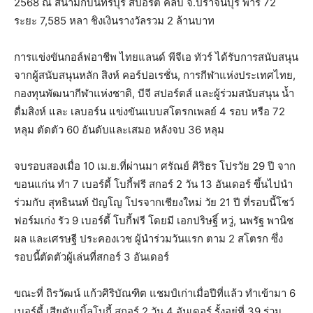
2568 ณ สนามกบินทร์บุรี สปอร์ต คลับ จ.ปราจีนบุรี พาร์ 72
ระยะ 7,585 หลา ชิงเงินรางวัลรวม 2 ล้านบาท
การแข่งขันกอล์ฟอาชีพ ไทยแลนด์ พีจีเอ ทัวร์ ได้รับการสนับสนุน
จากผู้สนับสนุนหลัก สิงห์ คอร์ปอเรชั่น, การกีฬาแห่งประเทศไทย,
กองทุนพัฒนากีฬาแห่งชาติ, บีจี สปอร์ตส์ และผู้ร่วมสนับสนุน น้ำ
ดื่มสิงห์ และ เลบอร์น แข่งขันแบบสโตรกเพลย์ 4 รอบ หรือ 72
หลุม ตัดตัว 60 อันดับและเสมอ หลังจบ 36 หลุม
จบรอบสองเมื่อ 10 เม.ย.ที่ผ่านมา ศรัณย์ ศิริธร โปรวัย 29 ปี จาก
ขอนแก่น ทำ 7 เบอร์ดี้ โบกี้ฟรี สกอร์ 2 วัน 13 อันเดอร์ ขึ้นไปนำ
ร่วมกับ สุทธินนท์ ปัญโญ โปรจากเชียงใหม่ วัย 21 ปี ที่รอบนี้โชว์
ฟอร์มเก่ง รัว 9 เบอร์ดี้ โบกี้ฟรี โดยมี เอกปริษฐิ์ หวู่, นพรัฐ พานิช
ผล และเศรษฐี ประคองเวช ผู้นำร่วมวันแรก ตาม 2 สโตรก ซึ่ง
รอบนี้ตัดตัวผู้เล่นที่สกอร์ 3 อันเดอร์
ขณะที่ ถิรวัฒน์ แก้วศิริบัณฑิต แชมป์เก่าเมื่อปีที่แล้ว ทำเข้ามา 6
เบอร์ดี้ เสียดับเบิ้ลโบกี้ สกอร์ 2 วัน 4 อันเดอร์ รั้งอยู่ที่ 39 ร่วม,