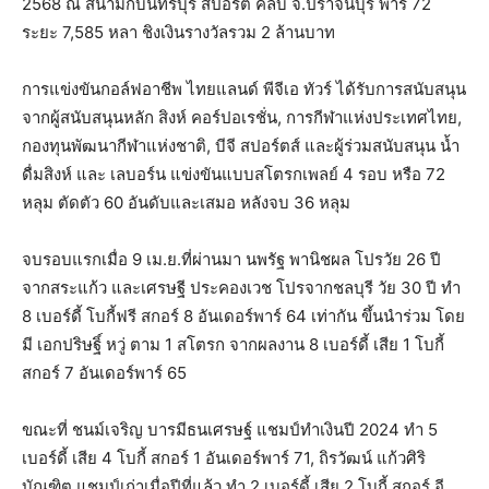
2568 ณ สนามกบินทร์บุรี สปอร์ต คลับ จ.ปราจีนบุรี พาร์ 72
ระยะ 7,585 หลา ชิงเงินรางวัลรวม 2 ล้านบาท
การแข่งขันกอล์ฟอาชีพ ไทยแลนด์ พีจีเอ ทัวร์ ได้รับการสนับสนุน
จากผู้สนับสนุนหลัก สิงห์ คอร์ปอเรชั่น, การกีฬาแห่งประเทศไทย,
กองทุนพัฒนากีฬาแห่งชาติ, บีจี สปอร์ตส์ และผู้ร่วมสนับสนุน น้ำ
ดื่มสิงห์ และ เลบอร์น แข่งขันแบบสโตรกเพลย์ 4 รอบ หรือ 72
หลุม ตัดตัว 60 อันดับและเสมอ หลังจบ 36 หลุม
จบรอบแรกเมื่อ 9 เม.ย.ที่ผ่านมา นพรัฐ พานิชผล โปรวัย 26 ปี
จากสระแก้ว และเศรษฐี ประคองเวช โปรจากชลบุรี วัย 30 ปี ทำ
8 เบอร์ดี้ โบกี้ฟรี สกอร์ 8 อันเดอร์พาร์ 64 เท่ากัน ขึ้นนำร่วม โดย
มี เอกปริษฐิ์ หวู่ ตาม 1 สโตรก จากผลงาน 8 เบอร์ดี้ เสีย 1 โบกี้
สกอร์ 7 อันเดอร์พาร์ 65
ขณะที่ ชนม์เจริญ บารมีธนเศรษฐ์ แชมป์ทำเงินปี 2024 ทำ 5
เบอร์ดี้ เสีย 4 โบกี้ สกอร์ 1 อันเดอร์พาร์ 71, ถิรวัฒน์ แก้วศิริ
บัณฑิต แชมป์เก่าเมื่อปีที่แล้ว ทำ 2 เบอร์ดี้ เสีย 2 โบกี้ สกอร์ อี