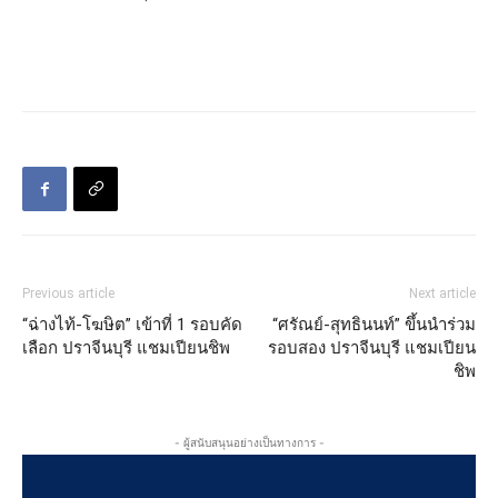
Previous article
Next article
“ฉ่างไท้-โฆษิต” เข้าที่ 1 รอบคัด
“ศรัณย์-สุทธินนท์” ขึ้นนำร่วม
เลือก ปราจีนบุรี แชมเปียนชิพ
รอบสอง ปราจีนบุรี แชมเปียน
ชิพ
- ผู้สนับสนุนอย่างเป็นทางการ -