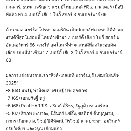
เวนพาร์, ธนพล เจริญสุข แชมป์ไทยแลนด์ พีจีเอ มาสเตอร์ เมื่อปี
ที่แล้ว ทำ 4 เบอร์ดี้ เสีย 1 โบกี้ สกอร์ 3 อันเดอร์พาร์ 69
ด้าน พอล แฮร์ริส โปรชาวอเมริกัน เป็นนักกอล์ฟต่างชาติที่ทำผล
งานดีที่สุดในรอบนี้ โดยทำเข้ามา 7 เบอร์ดี้ เสีย 1 โบกี้ สกอร์ 6
อันเดอร์พาร์ 66, ฉ่างไท้ สุดโสม ที่ทำผลงานดีที่สุดในรอบคัด
เลือก รอบนี้ทำเข้ามา 7 เบอร์ดี้ เสีย 3 โบกี้ สกอร์ 4 อันเดอร์พาร์
68
ผลการแข่งขันรอบแรก “สิงห์-เอสเอที ปราจีนบุรี แชมเปียนชิพ
2025”
-8 (64) นพรัฐ พานิชผล, เศรษฐี ประคองเวช
-7 (65) เอกปริษฐิ์ หวู่
-6 (66) Paul HARRIS, ศรัณย์ ศิริธร, รัฐภูมิ กระแสร์ชล
-5 (67) สิรภพ ยะปาละ, นิรันดร์ แซ่อึ้ง, ชลทิตย์ ชื่นบุญงาม,
ภากร เนียมแสง, วิชญ์ ปิติพัฒน์, วีรวิชญ์ นาคประชา, อมรินทร์
กรัยวิเชียร และวรุณ เอี่ยมแก้ว