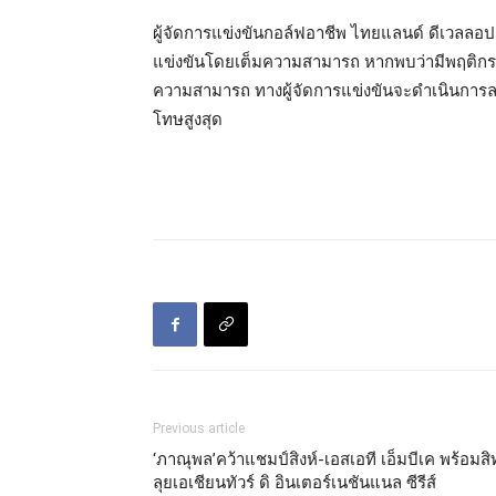
ผู้จัดการแข่งขันกอล์ฟอาชีพ ไทยแลนด์ ดีเวลลอปเ
แข่งขันโดยเต็มความสามารถ หากพบว่ามีพฤติกรรมท
ความสามารถ ทางผู้จัดการแข่งขันจะดำเนินการ
โทษสูงสุด
Previous article
‘ภาณุพล’คว้าแชมป์สิงห์-เอสเอที เอ็มบีเค พร้อมสิ
ลุยเอเชียนทัวร์ ดิ อินเตอร์เนชันแนล ซีรีส์