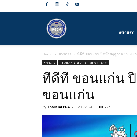
สมาคม
หน้าแรก
Home
ข่าวสาร
ทีดีที ขอนแก่น ปิดท้ายฤดูกาล 19-20 ก.ย
กีฬา
ข่าวสาร
THAILAND DEVELOPMENT TOUR
ทีดีที ขอนแก่น ปิ
ขอนแก่น
กอล์ฟ
By
Thailand PGA
-
16/09/2024
222
อาชีพ