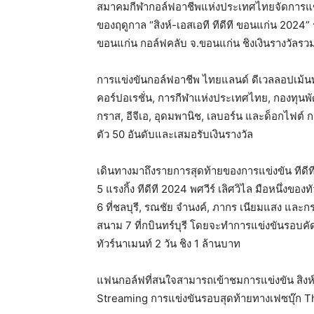
สมาคมกีฬากอล์ฟอาชีพแห่งประเทศไทยจัดการแข่งข
ของฤดูกาล “สิงห์-เอสเอที ทีดีที ขอนแก่น 2024”
ขอนแก่น กอล์ฟคลับ จ.ขอนแก่น ชิงเงินรางวัลรว
การแข่งขันกอล์ฟอาชีพ ไทยแลนด์ ดีเวลลอปเม้นท์ ทั
คอร์ปอเรชั่น, การกีฬาแห่งประเทศไทย, กองทุนพัฒน
กราส, อีจีเอ, อุดมพานิช, เลบอร์น และด็อกไฟต์ 
ตัว 50 อันดับและเสมอรับเงินรางวัล
เดินทางมาถึงรายการสุดท้ายของการแข่งขัน ทีดีท
5 แรงกิ้ง ทีดีที 2024 พศวีร์ เลิศวิไล มือหนึ่งของ
6 ที่ชลบุรี, รณชัย จำนงค์, ภากร เนียมแสง และกรวิ
สนาม 7 ที่กบินทร์บุรี โดยจะทำการแข่งขันรอบคัดเลือก
ทัวร์นาเมนท์ 2 วัน ชิง 1 ล้านบาท
แฟนกอล์ฟที่สนใจสามารถเข้าชมการแข่งขัน สิงห์-
Streaming การแข่งขันรอบสุดท้ายทางเฟซบุ๊ก 