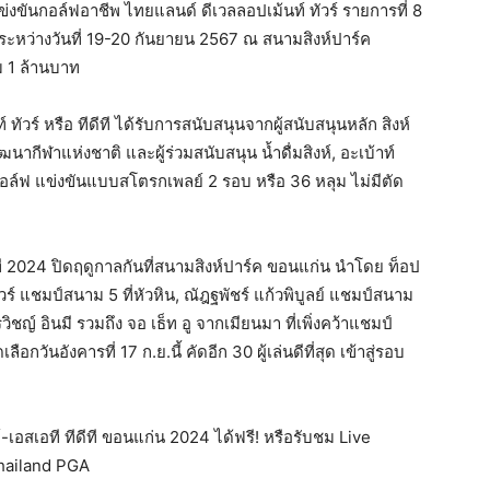
ันกอล์ฟอาชีพ ไทยแลนด์ ดีเวลลอปเม้นท์ ทัวร์ รายการที่ 8
 ระหว่างวันที่ 19-20 กันยายน 2567 ณ สนามสิงห์ปาร์ค
ม 1 ล้านบาท
วร์ หรือ ทีดีที ได้รับการสนับสนุนจากผู้สนับสนุนหลัก สิงห์
ากีฬาแห่งชาติ และผู้ร่วมสนับสนุน น้ำดื่มสิงห์, อะเบ้าท์
กอล์ฟ แข่งขันแบบสโตรกเพลย์ 2 รอบ หรือ 36 หลุม ไม่มีตัด
ี 2024 ปิดฤดูกาลกันที่สนามสิงห์ปาร์ค ขอนแก่น นำโดย ท็อป
ทัวร์ แชมป์สนาม 5 ที่หัวหิน, ณัฎฐพัชร์ แก้วพิบูลย์ แชมป์สนาม
ชญ์ อินมี รวมถึง จอ เธ็ท อู จากเมียนมา ที่เพิ่งคว้าแชมป์
วันอังคารที่ 17 ก.ย.นี้ คัดอีก 30 ผู้เล่นดีที่สุด เข้าสู่รอบ
เอสเอที ทีดีที ขอนแก่น 2024 ได้ฟรี! หรือรับชม Live
Thailand PGA