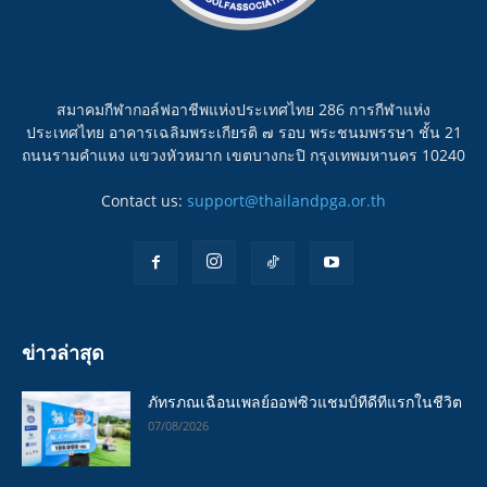
สมาคมกีฬากอล์ฟอาชีพแห่งประเทศไทย 286 การกีฬาแห่ง
ประเทศไทย อาคารเฉลิมพระเกียรติ ๗ รอบ พระชนมพรรษา ชั้น 21
ถนนรามคำแหง แขวงหัวหมาก เขตบางกะปิ กรุงเทพมหานคร 10240
Contact us:
support@thailandpga.or.th
ข่าวล่าสุด
ภัทรภณเฉือนเพลย์ออฟซิวแชมป์ทีดีทีแรกในชีวิต
07/08/2026