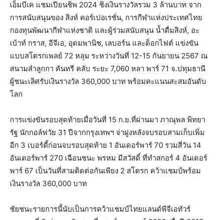
เอ็มบีเค แชมเปียนชิพ 2024 ชิงเงินรางวัลรวม 3 ล้านบาท จาก
การสนับสนุนของ สิงห์ คอร์เปอเรชั่น, การกีฬาแห่งประเทศไทย
กองทุนพัฒนากีฬาแห่งชาติ และผู้ร่วมสนับสนุน น้ำดื่มสิงห์, อะ
เบ้าท์ กราส, อีจีเอ, อุดมพานิช, เลบอร์น และด็อกไฟต์ แข่งขัน
แบบสโตรกเพลย์ 72 หลุม ระหว่างวันที่ 12-15 กันยายน 2567 ณ
สนามลำลูกกา คันทรี คลับ ระยะ 7,060 หลา พาร์ 71 จ.ปทุมธานี
ผู้ชนะเลิศรับเงินรางวัล 360,000 บาท พร้อมคะแนนสะสมอันดับ
โลก
การแข่งขันรอบสุดท้ายเมื่อวันที่ 15 ก.ย.ที่ผ่านมา ภาณุพล พิทยา
รัฐ นักกอล์ฟวัย 31 ปีจากกรุงเทพฯ จ่าฝูงหลังจบรอบสามเก็บเพิ่ม
อีก 3 เบอร์ดี้ก่อนจบรอบสุดท้าย 1 อันเดอร์พาร์ 70 รวมสี่วัน 14
อันเดอร์พาร์ 270 เฉือนชนะ พรหม มีสวัสดิ์ ที่ทำสกอร์ 4 อันเดอร์
พาร์ 67 เป็นวันที่สามติดต่อกันเพียง 2 สโตรก คว้าแชมป์พร้อม
เงินรางวัล 360,000 บาท
ชัยชนะรายการนี้นับเป็นการคว้าแชมป์ไทยแลนด์พีจีเอทัวร์