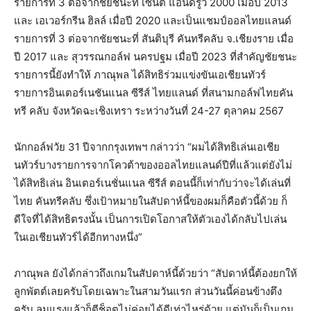
รายการที่ 3 ต่อจากชัยชนะที่ เซนต์ แอนดรูว์ 2000 เมื่อปี 2013
และ เอเวอร์กรีน ฮิลล์ เมื่อปี 2020 และเป็นแชมป์ออลไทยแลนด์
รายการที่ 3 ต่อจากชัยชนะที่ สันติบุรี คันทรีคลับ จ.เชียงราย เมื่อ
ปี 2017 และ สุวรรณกอล์ฟ นครปฐม เมื่อปี 2023 ที่สำคัญชัยชนะ
รายการนี้ยังทำให้ ภาณุพล ได้สิทธิร่วมแข่งขันเอเชียนทัวร์
รายการอินเตอร์เนชันแนล ซีรีส์ ไทยแลนด์ ที่สนามกอล์ฟไทยคัน
ทรี คลับ จังหวัดฉะเชิงเทรา ระหว่างวันที่ 24-27 ตุลาคม 2567
นักกอล์ฟวัย 31 ปีจากกรุงเทพฯ กล่าวว่า “ผมได้สิทธิเล่นเอเชีย
นทัวร์บางรายการจากโควต้าของออลไทยแลนด์ปีที่แล้วแต่ยังไม่
ได้สิทธิเล่น อินเตอร์เนชั่นแนล ซีรีส์ ตอนนี้ก็เท่ากับว่าจะได้เล่นที่
ไทย คันทรีคลับ ซึ่งเป้าหมายในสัปดาห์นี้ของผมก็คือตัวนี้ด้วย ก็
ดีใจที่ได้สิทธิตรงนั้น เป็นการเปิดโอกาสให้ตัวเองได้กลับไปเล่น
ในเอเชียนทัวร์ได้อีกทางหนึ่ง”
ภาณุพล ยังได้กล่าวถึงเกมในสัปดาห์นี้ด้วยว่า “สัปดาห์นี้ต้องยกให้
ลูกพัตต์เลยครับโดยเฉพาะในสามวันแรก ส่วนวันนี้ค่อนข้างตึง
ครับ ลมแรงแล้วก็ตีช็อตไม่ค่อยได้ดีเท่าไหร่ด้วย แต่มันก็เป็นเกม