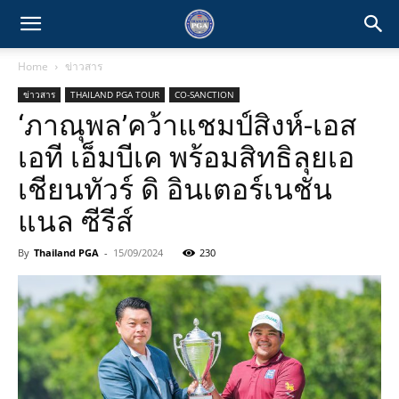
Home
ข่าวสาร
ข่าวสาร
THAILAND PGA TOUR
CO-SANCTION
‘ภาณุพล’คว้าแชมป์สิงห์-เอส
เอที เอ็มบีเค พร้อมสิทธิลุยเอ
เชียนทัวร์ ดิ อินเตอร์เนชัน
แนล ซีรีส์
By
Thailand PGA
-
15/09/2024
230