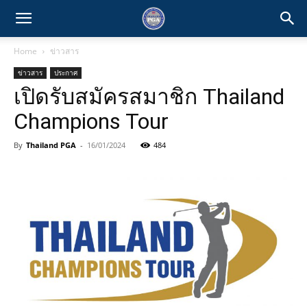
Home
ข่าวสาร
ข่าวสาร
ประกาศ
เปิดรับสมัครสมาชิก Thailand
Champions Tour
By
Thailand PGA
-
16/01/2024
484