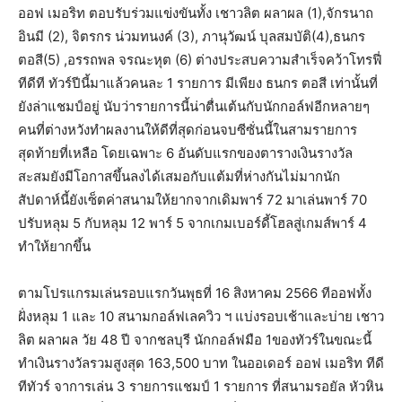
ออฟ เมอริท ตอบรับร่วมแข่งขันทั้ง เชาวลิต ผลาผล (1),จักรนาถ
อินมี (2), จิตรกร น่วมทนงค์ (3), ภานุวัฒน์ บุลสมบัติ(4),ธนกร
ตอสี(5) ,อรรถพล จรณะหุต (6) ต่างประสบความสำเร็จคว้าโทรฟี่
ทีดีที ทัวร์ปีนี้มาแล้วคนละ 1 รายการ มีเพียง ธนกร ตอสี เท่านั้นที่
ยังล่าแชมป์อยู่ นับว่ารายการนี้น่าตื่นเต้นกับนักกอล์ฟอีกหลายๆ
คนที่ต่างหวังทำผลงานให้ดีที่สุดก่อนจบซีซั่นนี้ในสามรายการ
สุดท้ายที่เหลือ โดยเฉพาะ 6 อันดับแรกของตารางเงินรางวัล
สะสมยังมีโอกาสขึ้นลงได้เสมอกับแต้มที่ห่างกันไม่มากนัก
สัปดาห์นี้ยังเซ็ตค่าสนามให้ยากจากเดิมพาร์ 72 มาเล่นพาร์ 70
ปรับหลุม 5 กับหลุม 12 พาร์ 5 จากเกมเบอร์ดี้โฮลสู่เกมส์พาร์ 4
ทำให้ยากขึ้น
ตามโปรแกรมเล่นรอบแรกวันพุธที่ 16 สิงหาคม 2566 ทีออฟทั้ง
ฝั่งหลุม 1 และ 10 สนามกอล์ฟเลควิว ฯ แบ่งรอบเช้าและบ่าย เชาว
ลิต ผลาผล วัย 48 ปี จากชลบุรี นักกอล์ฟมือ 1ของทัวร์ในขณะนี้
ทำเงินรางวัลรวมสูงสุด 163,500 บาท ในออเดอร์ ออฟ เมอริท ทีดี
ทีทัวร์ จาการเล่น 3 รายการแชมป์ 1 รายการ ที่สนามรอยัล หัวหิน