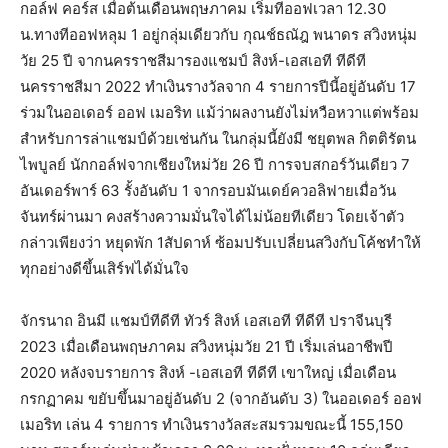
กอล์ฟ คอร์ส เมื่อต้นเดือนพฤษภาคม เริ่มทีออฟเวลา 12.30
น.ทางทีออฟหลุม 1 อยู่กลุ่มเดียวกับ กุณช์ธณัฎ พนาดร สวิงหนุ่ม
วัย 25 ปี จากนครราชสีมารองแชมป์ สิงห์-เอสเอที ทีดีที
นครราชสีมา 2022 ทำเงินรางวัลจาก 4 รายการปีนี้อยู่อันดับ 17
ร่วมในออเดอร์ ออฟ เมอริท แม้ว่าผลงานยังไม่หวือหวาแต่พร้อม
สำหรับการล่าแชมป์ด้วยเช่นกัน ในกลุ่มนี้ยังมี ชยุตพล กิตติรัตน
ไพบูลย์ นักกอล์ฟจากเชียงใหม่วัย 26 ปี การจบสกอร์วันเดียว 7
อันเดอร์พาร์ 63 รั้งอันดับ 1 จากรอบมันเดย์ควอลิฟายเมื่อวัน
จันทร์ผ่านมา คงสร้างความมั่นใจได้ไม่น้อยทีเดียว โดยเจ้าตัว
กล่าวเพียงว่า หยุดพัก 1สัปดาห์ ซ้อมปรับเปลี่ยนสวิงกับโค้ชทำให้
ทุกอย่างดีขึ้นเสิร์ฟได้มั่นใจ
จักรนาถ อินมี แชมป์ทีดีที ทัวร์ สิงห์ เอสเอที ทีดีที ปราจีนบุรี
2023 เมื่อเดือนพฤษภาคม สวิงหนุ่มวัย 21 ปี เริ่มเล่นอาชีพปี
2020 หลังจบรายการ สิงห์ -เอสเอที ทีดีที เขาใหญ่ เมื่อเดือน
กรกฏาคม ขยับขึ้นมาอยู่อันดับ 2 (จากอันดับ 3) ในออเดอร์ ออฟ
เมอริท เล่น 4 รายการ ทำเงินรางวัลสะสมรวมขณะนี้ 155,150