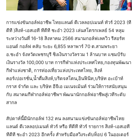
การแข่งขันกอล์ฟอาชีพ ไทยแลนด์ ดีเวลลอปเมนท์ ทัวร์ 2023 (ที
ดีที )สิงห์-เอสเอที ทีดีที ชะอำ 2023 เล่นสโตรกเพลย์ 54 หลุม
ระหว่างวันที่ 16-18 สิงหาคม 2566 สนามกอล์ฟเลควิว รีสอร์ท
แอนด์ กอล์ฟ คลับ ระยะ 6,855 หลาพาร์ 70 ต.สามพระยา
อ.ชะอำ จังหวัดเพชรบุรี ชิงเงินรางวัลรวม 1 ล้านบาท แชมป์รับ
เงินรางวัล 100,000 บาท การกีฬาแห่งประเทศไทย,กองทุนพัฒนา
กีฬาแห่งชาติ, การท่องเที่ยวแห่งประเทศไทย, สิงห์
คอร์เปอเรชั่น,น้ำดื่มสิงห์,บริดจสโตน,อินฟินิท,บริษัท อะเบ้าท์
กราส จำกัด และ บริษัท อีจีเอ เมเนจเม้นท์ ร่วมให้การสนับสนุน
กับ สมาคมกีฬากอล์ฟอาชีพฯ พัฒนานักกอล์ฟอาชีพสู่เวทีระดับ
สากล
สัปดาห์นี้มีนักกอล์ฟ 132 คน ลงสนามแข่งขันกอล์ฟอาชีพไทย
แลนด์ ดีเวลลอปเมนท์ ทัวร์ หรือ ทีดีที ทัวร์ รายการ สิงห์-เอสเอที
ทีดีที ชะอำ 2023 อีกครั้ง สำหรับมือสวิงระดับท็อป 6 ในออเดอร์