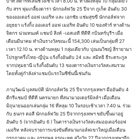
บาท สตาร์ทเล่นช่วงเช้าเวลา 8.00 น. ทางฝั่งหลุม 10 กลุ่มเดียว
กับ สรร พุ่มเกลี้ยงดารา นักกอล์ฟวัย 25 ปีจาก ภูเก็ต อันดับ 30
ของออเดอร์ ออฟ เมอริท และ เอกชัย แช่มสุขขี นักกอล์ฟจาก
อยุธยา แร้งกิ้ง ออเดอร์ ออฟ เมอริท อันดับ 10 ของทัวร์ ทางด้าน
จิตกร น่วมทนงค์ แชมป์ สิงห์ -เอสเอที ทีดีที กบินทร์บุรีฯ เมื่อ
เดือนมีนาคม ทำเงินรางวัลขณะนี้ 154,300 เล่นเป็นกลุ่มที่ 27
เวลา 12.10 น. ทางด้านหลุม 1 กลุ่มเดียวกับ ปุณณวิชญ์ ฮิรายามา
โปรลูกครึ่งไทย-ญี่ปุ่น แร้งกิ้งอันดับ 24 และ สมิทธิ ธีระตระกูล
จากปทุมธานี แร้งกิ้งอันดับ 13 ของตารางเงินรางวัลสะสมรวม
โดยทั้งคู่กำลังล่าแชมป์แรกในซีซั่นนี้เช่นกัน
ภานุวัฒน์ บุลสมบัติ นักกอล์ฟวัย 25 ปีจากกรุงเทพฯ มืออันดับ 4
ดีกรีแชมป์ ทีดีที นครนายก ที่สนามวอเตอร์มิลล์ฯ เมื่อเดือน
มิถุนายนออกเล่นกลุ่ม 16 ที่หลุม 10 ในรอบเช้าเวลา 7.40 น. ร่วม
กับ ธนกร ตอสี นักกอล์ฟวัย 25 ปีจากกรุงเทพฯ ขยับขึ้นมาอยู่
อันดับ 5 (จากอันดับ 6 ) ในตารางเงินรางวัลสะสมออเดอร์ออฟ
เมอริท หลังจบรายการแข่งขันที่สนามกอล์ฟเขาใหญ่เมื่อเดือน
กรกฏาคม และ อรรถพล จรณะหุต สวิงวัย 27 ปีจากกรุงเทพฯอีก