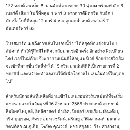
172 หลาด้วยเหล็ก 8 ก่อนพัตต์จากระยะ 30 ฟุตลง พร้อมทำอีก 6
เบอร์ดี้ เสีย 1 โบกี้ที่หลุม 4 พาร์ 3 จากการตีผิดกรีน กับอีก 1
ดับเบิ้ลโบกี้ที่หลุม 12 พาร์ 4 หวดลูกตกน้ำจบด้วยสกอร์ 7
อันเดอร์พาร์ 63
โปรสมาร์ท เผยถึงการเล่นในรอบนี้ว่า “ได้หยุดพักแข่งขันไป 1
สัปดาห์ ทำให้รู้สึกมีไฟที่จะกลับมาแข่งอีกครั้ง อีกอย่างเพิ่งเปลี่ยน
ไดร์เวอร์ใหม่ด้วย จึงพยายามเน้นตีให้อยู่แฟร์เวย์ อีกอย่างสวิงเริ่ม
จะเข้าที่มากขึ้น วันนี้ทำได้ 15 กรีน มาเล่นทีดีทีเป็นรายการที่ 2
ของปีนี้ และหวังจะทำผลงานให้ดีเพื่อโอกาสไปเล่นในทัวร์ใหญ่ต่อ
ไป”
สำหรับนักกอล์ฟที่เหลือที่ผ่านเข้าไปเล่นรอบทัวร์นาเม้นท์ที่จะเริ่ม
แข่งรอบแรกในวันพุธที่ 16 สิงหาคม 2566 ประกอบด้วย ธยาน์
ลิมปิผลไพบูลย์, อิทธิศาสตร์ ดำเลิศ, ปีเตอร์ เชอเรียน (อินเดีย),
วริศ บุญรอด, ภัทระ อมรเวชรัตน์, ศรัณยู อวิหิงสานนท์, ธนกฤต
รัตนดิลก ณ ภูเก็ต, โฆษิต คุณวงค์, พชร สกุลยง, วีระ ศาลางาม,