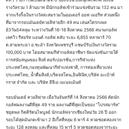
รางวัลรวม 1 ล้านบาท มีนักกอล์ฟเข้าร่วมแข่งขันรวม 132 คน มา
จากแร้งกิ้งเงินรางวัลสะสมรวมในออเดอร์ ออฟ เมอริท ส่วนหนึ่ง
ที่มาจากรอบมันเดย์ควอลิฟายอีก 49 คน เล่นสโตรกเพล
ย์3วัน54หลุม ระหว่างวันที่ 16-18 สิงหาคม 2566 สนามกอล์ฟ
เลควิว รีสอร์ท แอนด์ กอล์ฟ คลับ ระยะ 6,855 หลาพาร์ 70
ต.สามพระยา อ.ชะอำ จังหวัดเพชรบุรี แชมป์รับเงินรางวัลรวม
100,000 บาท โดยสมาคมกีฬากอล์ฟอาชีพฯ จัดแข่งขันภายใต้
การสนับสนุนของ สิงห์ คอร์เปอเรชั่น,การกีฬาแห่ง
ประเทศไทย,กองทุนพัฒนากีฬาแห่งชาติ, การท่องเที่ยวแห่ง
ประเทศไทย, น้ำดื่มสิงห์,บริดจสโตน,อินฟินิท,บริษัท อะเบ้าท์
กราส จำกัด และ บริษัท อีจีเอ เมเนจเม้นท์
รอบมันเดย์ ควอลิฟาย เมื่อวันจันทร์ที่ 14 สิงหาคม 2566 คัดนัก
กอล์ฟผลงานดีที่สุด 49 ราย ผลงานดีที่สุดเป็นของ “โปรสมาร์ท”
ชยุตพล กิตติรัตนไพบูลย์ นักกอล์ฟจากเชียงใหม่วัย 26 ปี ออก
รอบได้สุดมันกดเข้ามา 2 อีเกิ้ลที่หลุม 6 พาร์ 4 หวดชอตสองจาก
ระยะ 128 ลงหลุม และที่หลุม 15 พาร์ 5 หวดชอตสองจากระยะ