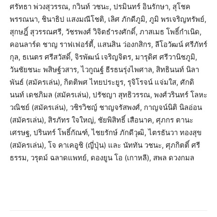
ศรัทธา พ่วงสุวรรณ, กวินท์ วชนะ, ปรมินทร์ อินรักษา, สุโชค
พรรณนา, ชินาธิป แสงมณีโชติ, เลิศ ภักดีภูมิ, ภูมิ พรเจริญทรัพย์,
สุกษฎิ์ สุวรรณศรี, วัชรพงศ์ วิจิตธำรงศักดิ์, ภาสเมธ โพธิ์กำเนิด,
คอนลาร์ด ชาญ ราฟเฟอร์ตี้, แสนสิน ว่องกสิกร, ลีโอวัฒน์ ศรีภัทร์
กุล, ธเนตร ศรีสวัสดิ์, จิรพัฒน์ เจริญจิตร, มารุดิศ ศรีวานิชภูมิ,
วันชัยชนะ พสิษฐ์วสาร, ไวกูณฐ์ ธีรธนรุ่งไพศาล, สิทธินนท์ นิลา
พันธ์ (สมัครเล่น), กิตติพศ ไทยประยูร, รุจิโรจน์ แจ่มใส, ศักดิ
นนท์ เดชภิมล (สมัครเล่น), ปรัชญา สุทธิวรรณ, พงศ์วรินทร์ โลหะ
วณิชย์ (สมัครเล่น), วชิรวิชญ์ ชาญจรัสพงศ์, กาญจน์นิติ นิลอ่อน
(สมัครเล่น), สิรภัทร ใจใหญ่, ชัยพิสิทธิ์ เสือนาค, ศุภกร ตานะ
เศรษฐ, ปรินทร์ โพธิ์กัณฑ์, ไชยรักษ์ ภักดีวุฒิ, ไตรธันวา ทองสุข
(สมัครเล่น), โจ คาเคอูชิ (ญี่ปุ่น) และ นัททัน วชนะ, ศุภกิตติ์ ศรี
ธรรม, วรุตม์ ฉลาดแพทย์, ดองยูน โอ (เกาหลี), สพล ดวงกมล