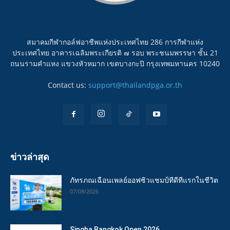
สมาคมกีฬากอล์ฟอาชีพแห่งประเทศไทย 286 การกีฬาแห่ง
ประเทศไทย อาคารเฉลิมพระเกียรติ ๗ รอบ พระชนมพรรษา ชั้น 21
ถนนรามคำแหง แขวงหัวหมาก เขตบางกะปิ กรุงเทพมหานคร 10240
Contact us:
support@thailandpga.or.th
ข่าวล่าสุด
ภัทรภณเฉือนเพลย์ออฟซิวแชมป์ทีดีทีแรกในชีวิต
07/08/2026
Singha Bangkok Open 2026