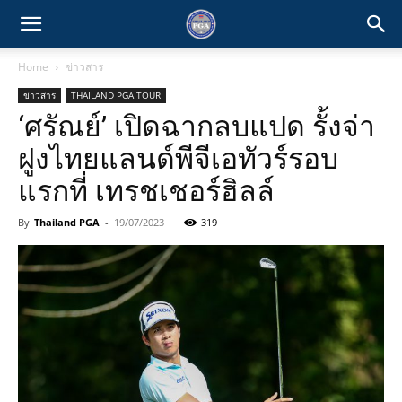
Home
ข่าวสาร
ข่าวสาร
THAILAND PGA TOUR
‘ศรัณย์’ เปิดฉากลบแปด รั้งจ่า
ฝูงไทยแลนด์พีจีเอทัวร์รอบ
แรกที่ เทรชเชอร์ฮิลล์
By
Thailand PGA
-
19/07/2023
319