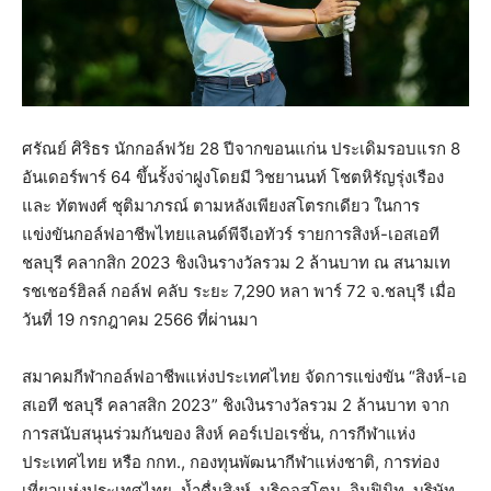
ศรัณย์ ศิริธร นักกอล์ฟวัย 28 ปีจากขอนแก่น ประเดิมรอบแรก 8
อันเดอร์พาร์ 64 ขึ้นรั้งจ่าฝูงโดยมี วิชยานนท์ โชตหิรัญรุ่งเรือง
และ ทัตพงศ์ ชุติมาภรณ์​ ตามหลังเพียงสโตรกเดียว ในการ
แข่งขันกอล์ฟอาชีพไทยแลนด์พีจีเอทัวร์ รายการสิงห์-เอสเอที
ชลบุรี คลากสิก 2023 ชิงเงินรางวัลรวม 2 ล้านบาท ณ สนามเท
รชเชอร์ฮิลล์ กอล์ฟ คลับ ระยะ 7,290 หลา พาร์ 72 จ.ชลบุรี เมื่อ
วันที่ 19 กรกฎาคม 2566 ที่ผ่านมา
สมาคมกีฬากอล์ฟอาชีพแห่งประเทศไทย จัดการแข่งขัน “สิงห์-เอ
สเอที ชลบุรี คลาสสิก 2023” ชิงเงินรางวัลรวม 2 ล้านบาท จาก
การสนับสนุนร่วมกันของ สิงห์ คอร์เปอเรชั่น, การกีฬาแห่ง
ประเทศไทย หรือ กกท., กองทุนพัฒนากีฬาแห่งชาติ, การท่อง
เที่ยวแห่งประเทศไทย, น้ำดื่มสิงห์, บริดจสโตน, อินฟินิท, บริษัท