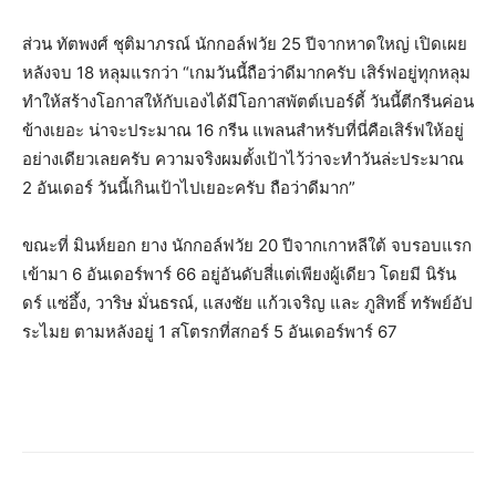
ส่วน ทัตพงศ์ ชุติมาภรณ์ นักกอล์ฟวัย 25 ปีจากหาดใหญ่ เปิดเผย
หลังจบ 18 หลุมแรกว่า “เกมวันนี้ถือว่าดีมากครับ เสิร์ฟอยู่ทุกหลุม
ทำให้สร้างโอกาสให้กับเองได้มีโอกาสพัตต์เบอร์ดี้ วันนี้ตีกรีนค่อน
ข้างเยอะ น่าจะประมาณ 16 กรีน แพลนสำหรับที่นี่คือเสิร์ฟให้อยู่
อย่างเดียวเลยครับ ความจริงผมตั้งเป้าไว้ว่าจะทำวันล่ะประมาณ
2 อันเดอร์ วันนี้เกินเป้าไปเยอะครับ ถือว่าดีมาก”
ขณะที่ มินห์ยอก ยาง นักกอล์ฟวัย 20 ปีจากเกาหลีใต้ จบรอบแรก
เข้ามา 6 อันเดอร์พาร์ 66 อยู่อันดับสี่แต่เพียงผู้เดียว โดยมี นิรัน
ดร์ แซ่อึ้ง, วาริษ มั่นธรณ์, แสงชัย แก้วเจริญ และ ภูสิทธิ์ ทรัพย์อัป
ระไมย ตามหลังอยู่ 1 สโตรกที่สกอร์ 5 อันเดอร์พาร์ 67