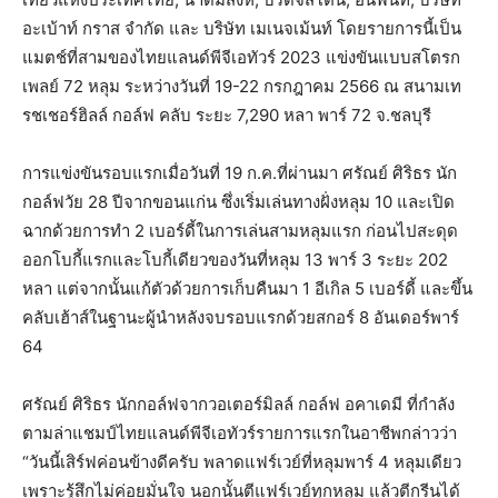
อะเบ้าท์ กราส จำกัด และ บริษัท เมเนจเม้นท์ โดยรายการนี้เป็น
แมตช์ที่สามของไทยแลนด์พีจีเอทัวร์ 2023 แข่งขันแบบสโตรก
เพลย์ 72 หลุม ระหว่างวันที่ 19-22 กรกฎาคม 2566 ณ สนามเท
รชเชอร์ฮิลล์ กอล์ฟ คลับ ระยะ 7,290 หลา พาร์ 72 จ.ชลบุรี
การแข่งขันรอบแรกเมื่อวันที่ 19 ก.ค.ที่ผ่านมา ศรัณย์ ศิริธร นัก
กอล์ฟวัย 28 ปีจากขอนแก่น ซึ่งเริ่มเล่นทางฝั่งหลุม 10 และเปิด
ฉากด้วยการทำ 2 เบอร์ดี้ในการเล่นสามหลุมแรก ก่อนไปสะดุด
ออกโบกี้แรกและโบกี้เดียวของวันที่หลุม 13 พาร์ 3 ระยะ 202
หลา แต่จากนั้นแก้ตัวด้วยการเก็บคืนมา 1 อีเกิล 5 เบอร์ดี้ และขึ้น
คลับเฮ้าส์ในฐานะผู้นำหลังจบรอบแรกด้วยสกอร์ 8 อันเดอร์พาร์
64
ศรัณย์ ศิริธร นักกอล์ฟจากวอเตอร์มิลล์ กอล์ฟ อคาเดมี ที่กำลัง
ตามล่าแชมป์ไทยแลนด์พีจีเอทัวร์รายการแรกในอาชีพกล่าวว่า
“วันนี้เสิร์ฟค่อนข้างดีครับ พลาดแฟร์เวย์ที่หลุมพาร์ 4 หลุมเดียว
เพราะรู้สึกไม่ค่อยมั่นใจ นอกนั้นตีแฟร์เวย์ทุกหลุม แล้วตีกรีนได้