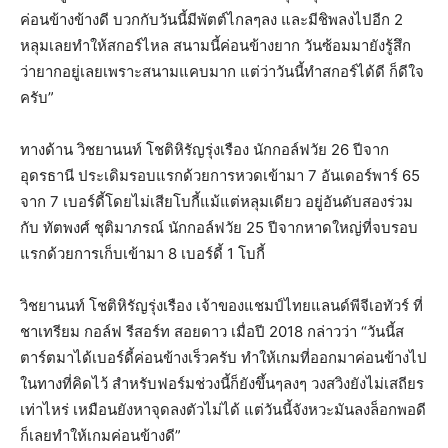
ค่อนข้างข้างดี บวกกับวันนี้มีพัตต์ไกลๆลง และมีชิพลงไปอีก 2
หลุมเลยทำให้สกอร์ไหล สนามนี้ค่อนข้างยาก วันซ้อมมายังรู้สึก
ว่ายากอยู่เลยเพราะสนามแคบมาก แต่ว่าวันนี้ทำสกอร์ได้ดี ก็ดีใจ
ครับ”
ทางด้าน วิชยานนท์ โชติหิรัญรุ่งเรือง นักกอล์ฟวัย 26 ปีจาก
อุดรธานี ประเดิมรอบแรกด้วยการหวดเข้ามา 7 อันเดอร์พาร์ 65
จาก 7 เบอร์ดี้โดยไม่เสียโบกี้แม้แต่หลุมเดียว อยู่อันดับสองร่วม
กับ ทัตพงศ์ ชุติมาภรณ์ นักกอล์ฟวัย 25 ปีจากหาดใหญ่ที่จบรอบ
แรกด้วยการเก็บเข้ามา 8 เบอร์ดี้ 1 โบกี้
วิชยานนท์ โชติหิรัญรุ่งเรือง เจ้าของแชมป์ไทยแลนด์พีจีเอทัวร์ ที่
ชาเทรียม กอล์ฟ รีสอร์ท สอยดาว เมื่อปี 2018 กล่าวว่า “วันนี้ส
ตาร์ตมาได้เบอร์ดี้ค่อนข้างเร็วครับ ทำให้เกมที่ออกมาค่อนข้างไป
ในทางที่คิดไว้ สำหรับฟอร์มช่วงนี้ก็ยังขึ้นๆลงๆ วงสวิงยังไม่เสถียร
เท่าไหร่ เหมือนยังหาจุดลงตัวไม่ได้ แต่วันนี้จังหวะมันลงล็อกพอดี
ก็เลยทำให้เกมค่อนข้างดี”