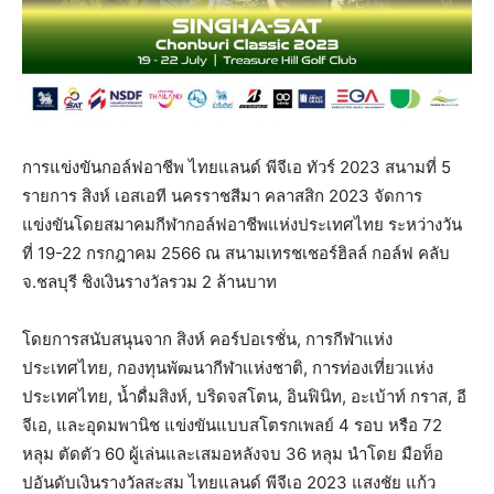
การแข่งขันกอล์ฟอาชีพ ไทยแลนด์ พีจีเอ ทัวร์ 2023 สนามที่ 5
รายการ สิงห์ เอสเอที นครราชสีมา คลาสสิก 2023 จัดการ
แข่งขันโดยสมาคมกีฬากอล์ฟอาชีพแห่งประเทศไทย ระหว่างวัน
ที่ 19-22 กรกฎาคม 2566 ณ สนามเทรชเชอร์ฮิลล์ กอล์ฟ คลับ
จ.ชลบุรี ชิงเงินรางวัลรวม 2 ล้านบาท
โดยการสนับสนุนจาก สิงห์ คอร์ปอเรชั่น, การกีฬาแห่ง
ประเทศไทย, กองทุนพัฒนากีฬาแห่งชาติ, การท่องเที่ยวแห่ง
ประเทศไทย, น้ำดื่มสิงห์, บริดจสโตน, อินฟินิท, อะเบ้าท์ กราส, อี
จีเอ, และอุดมพานิช แข่งขันแบบสโตรกเพลย์ 4 รอบ หรือ 72
หลุม ตัดตัว 60 ผู้เล่นและเสมอหลังจบ 36 หลุม นำโดย มือท็อ
ปอันดับเงินรางวัลสะสม ไทยแลนด์ พีจีเอ 2023 แสงชัย แก้ว