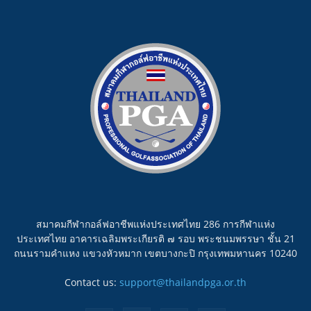
สมาคมกีฬากอล์ฟอาชีพแห่งประเทศไทย 286 การกีฬาแห่ง
ประเทศไทย อาคารเฉลิมพระเกียรติ ๗ รอบ พระชนมพรรษา ชั้น 21
ถนนรามคำแหง แขวงหัวหมาก เขตบางกะปิ กรุงเทพมหานคร 10240
Contact us:
support@thailandpga.or.th