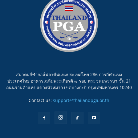
สมาคมกีฬากอล์ฟอาชีพแห่งประเทศไทย 286 การกีฬาแห่ง
ประเทศไทย อาคารเฉลิมพระเกียรติ ๗ รอบ พระชนมพรรษา ชั้น 21
ถนนรามคำแหง แขวงหัวหมาก เขตบางกะปิ กรุงเทพมหานคร 10240
Contact us:
support@thailandpga.or.th