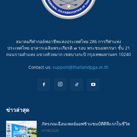
สมาคมกีฬากอล์ฟอาชีพแห่งประเทศไทย 286 การกีฬาแห่ง
ประเทศไทย อาคารเฉลิมพระเกียรติ ๗ รอบ พระชนมพรรษา ชั้น 21
ถนนรามคำแหง แขวงหัวหมาก เขตบางกะปิ กรุงเทพมหานคร 10240
Contact us:
support@thailandpga.or.th
ข่าวล่าสุด
ภัทรภณเฉือนเพลย์ออฟซิวแชมป์ทีดีทีแรกในชีวิต
07/08/2026