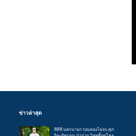
ข่าวล่าสุด
ทีดีที นครนายก รอบสองไม่จบ ศุภ
กิจ-ภัทรภณ นำร่วม วิสุทธิ์กดโฮล