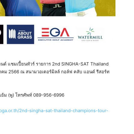
แลนด์ แชมเปี้ยนทัวร์ รายการ 2nd SINGHA-SAT Thailand
าคม 2566 ณ สนามวอเตอร์มิลล์ กอล์ฟ คลับ แอนด์ รีสอร์ท
นแย้ม (พู) โทรศัพท์ 089-956-6996
dpga.or.th/2nd-singha-sat-thailand-champions-tour-