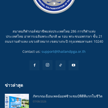
สมาคมกีฬากอล์ฟอาชีพแห่งประเทศไทย 286 การกีฬาแห่ง
ประเทศไทย อาคารเฉลิมพระเกียรติ ๗ รอบ พระชนมพรรษา ชั้น 21
ถนนรามคำแหง แขวงหัวหมาก เขตบางกะปิ กรุงเทพมหานคร 10240
Contact us:
support@thailandpga.or.th
ข่าวล่าสุด
ภัทรภณเฉือนเพลย์ออฟซิวแชมป์ทีดีทีแรกในชีวิต
07/08/2026