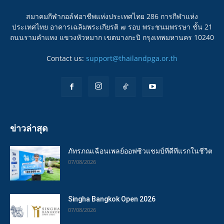
สมาคมกีฬากอล์ฟอาชีพแห่งประเทศไทย 286 การกีฬาแห่ง
ประเทศไทย อาคารเฉลิมพระเกียรติ ๗ รอบ พระชนมพรรษา ชั้น 21
ถนนรามคำแหง แขวงหัวหมาก เขตบางกะปิ กรุงเทพมหานคร 10240
Contact us:
support@thailandpga.or.th
ข่าวล่าสุด
ภัทรภณเฉือนเพลย์ออฟซิวแชมป์ทีดีทีแรกในชีวิต
07/08/2026
Singha Bangkok Open 2026
07/08/2026