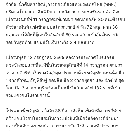
จำกัด ,น้ำดื่มตราสิงห์ ,การท่องเที่ยวแห่งประเทศไทย (ททท.),
บริดจสโตน และ อินฟินิท ภายหลังจากการแข่งขันรอบคัดเลือก
เมื่อวันจันทร์ที่ 11 กรกฏาคมที่ผ่านมา คัดนักกอล์ฟ 30 คนเข้ารอบ
ทัวร์นาเม้นท์ แข่งขันแบบสโตรกเพลย์ 4 วัน 72 หลุม ผ่าน 36
หลุมแรกให้สิทธิ์ผู้เล่นในอันดับที่ 60 รวมเสมอเข้าลุ้นเงินรางวัล
รอบวันสุดท้าย แชมป์รับเงินรางวัล 2.4 แสนบาท
เมื่อวันพุธที่ 13 กรกฏาคม 2565 หลังการประกาศโปรแกรม
แข่งขันรอบแรกที่จะมีขึ้นในวันพฤหัสบดีที่ 14 กรกฏาคม ผลปรา
ว่า สามดีกรีทำเงินรางวัลสูงสุด ประกอบด้วย ขวัญชัย แท่นนิล มือ
1 จากหัวหิน, ธัญพิสิษฐ์ ออมสิน มือ 2 จากอยุธยา และ ฉ่างไท้ สุด
โสม มือ 3 จากชลบุรี พร้อมเป็นหนึ่งในนักกอล์ฟ 132 รายที่เข้า
ร่วมแข่งขันในรายการนี้
โปรแมกซ์ ขวัญชัย สวิงวัย 36 ปีจากหัวหิน เพิ่งนำทีม การกีฬาฯ
คว้าแชมป์รอบโปรแอมในการแข่งขันนี้เมื่อวันอังคารที่ผ่านมา
และเป็นเจ้าของแชมป์จากการแข่งขัน สิงห์ เอสเอที ประจวบฯ