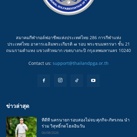
สมาคมกีฬากอล์ฟอาชีพแห่งประเทศไทย 286 การกีฬาแห่ง
ประเทศไทย อาคารเฉลิมพระเกียรติ ๗ รอบ พระชนมพรรษา ชั้น 21
ถนนรามคำแหง แขวงหัวหมาก เขตบางกะปิ กรุงเทพมหานคร 10240
Contact us:
support@thailandpga.or.th
ข่าวล่าสุด
ทีดีที นครนายก รอบสองไม่จบ ศุภกิจ-ภัทรภณ นำ
ร่วม วิสุทธิ์กดโฮลอินวัน
06/08/2026