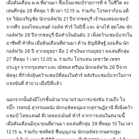
เมื่อต้นเดือน พ.ค.ที่ผ่านมา ซึ่งเป็นแชมป์รายการที่ 4 ในชีวิต ลง
เล่นที่กลุ่ม 28 ที่หลุม 1 ที่เวลา 12.15 น. ร่วมกับ โปรดราก้อน อติ
รุจ วินัยเจริญชัย นักกอล์ฟวัย 21 ปีจากชลบุรี เจ้าของสองแชมป์
จากศึก ออลไทยแลนด์ กอล์ฟ ทัวร์ ในปีนี้ และ ฉ่างไท้ สุดโสม นัก
กอล์ฟวัย 28 ปีจากชลบุรี มือทำเงินอันดับ 3 เพิ่งคว้าแชมป์แรกใน
อาชีพที่ หัวหิน เมื่อต้นเดือนที่ผ่านมา ด้าน ธัญพิสิษฐ์ ออมสิน นัก
กอล์ฟวัย 26 ปี จากอยุธยา มือ 2 ทำเงินจากอยุธยา ลงเล่นที่กลุ่ม
27 ที่หลุม 1 เวลา 12.05 น. ร่วมกับ โปรแทน เดชาวัต เพชร
ประยูร จากกรุงเทพฯ และ ณัชพล ศรีนุ่น นักกอล์ฟวัย 26 ปีจาก
พัทลุง ที่กำลังลุ้นคว้าแชมป์ที่สองในทัวร์ หลังรับแชมป์แรกในการ
แข่งขันที่ ลำปาง เมื่อปีที่แล้ว
นอกจากนั้นยังมีโปรชั้นนำมากมายร่วมการแข่งขัน รวมถึง โป
รบิ๊ก วรสรณ์ สุวรรณพนัง นักกอล์ฟหนุ่มจากสุราษฏ์ธานี ที่เพิ่งคว้า
แชมป์ ไทยแลนด์ ดีเวลลอปเม้นท์ ทัวร์ จากการเล่นในสนามนี้
เมื่อต้นเดือนมิถุนายนที่ผ่านมา ลงเล่นที่กลุ่ม 39 ที่หลุม 10 ในเวลา
12.15 น. ร่วมกับ ชลทิตย์ ชื่นบุญงาม นักกอล์ฟจากนครปฐม