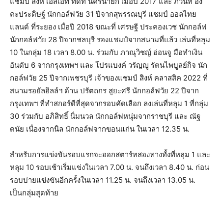
แชมป์ สิงห์ เอสเอที ทีดีที นครนายก เมื่อปี 2017 และ ภวินท์ อิง
คะประดิษฐ์​ นักกอล์ฟวัย 31 ปีจากสุพรรณบุรี แชมป์ ออลไทย
แลนด์ ที่ระยอง เมื่อปี 2018 ขณะที่ เศรษฐี ประคองเวช นักกอล์ฟ
นักกอล์ฟวัย 28 ปีจากชลบุรี รองแชมป์จากสนามที่แล้ว เล่นที่หลุม
10 ในกลุ่ม 18 เวลา 8.00 น. ร่วมกับ ภาณุวิชญ์ อ่อนจู มือทำเงิน
อันดับ 6 จากกรุงเทพฯ และ โปรแบงค์ วรัญญู รัตนไพบูลย์กิจ นัก
กอล์ฟวัย 25 ปีจากเพชรบุรี เจ้าของแชมป์ สิงห์ คลาสสิค 2022 ที่
สนามรอยัลฮิลล์ฯ ด้าน ปรัตถกร สูยะศรี นักกอล์ฟวัย 22 ปีจาก
กรุงเทพฯ ที่ทำสกอร์ดีที่สุดจากรอบคัดเลือก ลงเล่นที่หลุม 1 ที่กลุ่ม
30 ร่วมกับ อภิสิทธิ์ นิ่มนวล นักกอล์ฟหนุ่มจากราชบุรี และ ณัฐ
ดนัย เนื่องจากนิล นักกอล์ฟจากขอนแก่น ในเวลา 12.35 น.
สำหรับการแข่งขันรอบแรกจะออกสตาร์ทสองทางทั้งที่หลุม 1 และ
หลุม 10 รอบเช้าเริ่มแข่งในเวลา 7.00 น. จนถึงเวลา 8.40 น. ก่อน
รอบบ่ายแข่งขันอีกครั้งในเวลา 11.25 น. จนถึงเวลา 13.05 น.
เป็นกลุ่มสุดท้าย