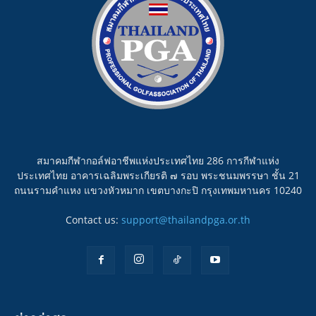
สมาคมกีฬากอล์ฟอาชีพแห่งประเทศไทย 286 การกีฬาแห่ง
ประเทศไทย อาคารเฉลิมพระเกียรติ ๗ รอบ พระชนมพรรษา ชั้น 21
ถนนรามคำแหง แขวงหัวหมาก เขตบางกะปิ กรุงเทพมหานคร 10240
Contact us:
support@thailandpga.or.th