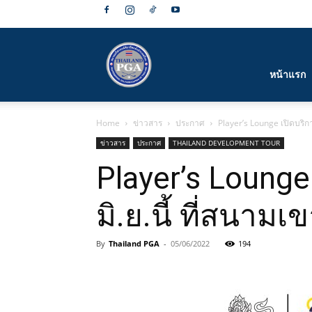
สมาคม
หน้าแรก
Home
ข่าวสาร
ประกาศ
Player’s Lounge เปิดบริก
กีฬา
ข่าวสาร
ประกาศ
THAILAND DEVELOPMENT TOUR
Player’s Lounge
มิ.ย.นี้ ที่สนาม
กอล์ฟ
By
Thailand PGA
-
05/06/2022
194
อาชีพ