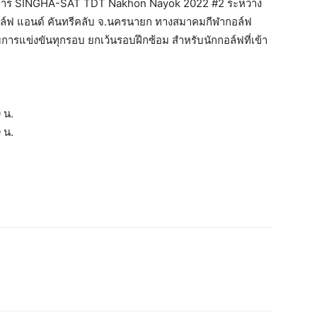
ยการ SINGHA-SAT TDT Nakhon Nayok 2022 #2 ระหว่าง
อล์ฟ แอนด์ คันทรีคลับ จ.นครนายก ทางสมาคมกีฬากอล์ฟ
ารแข่งขันทุกรอบ ยกเว้นรอบฝึกซ้อม สำหรับนักกอล์ฟที่เข้า
 น.
 น.