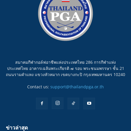
สมาคมกีฬากอล์ฟอาชีพแห่งประเทศไทย 286 การกีฬาแห่ง
ประเทศไทย อาคารเฉลิมพระเกียรติ ๗ รอบ พระชนมพรรษา ชั้น 21
ถนนรามคำแหง แขวงหัวหมาก เขตบางกะปิ กรุงเทพมหานคร 10240
Contact us:
support@thailandpga.or.th
ข่าวล่าสุด