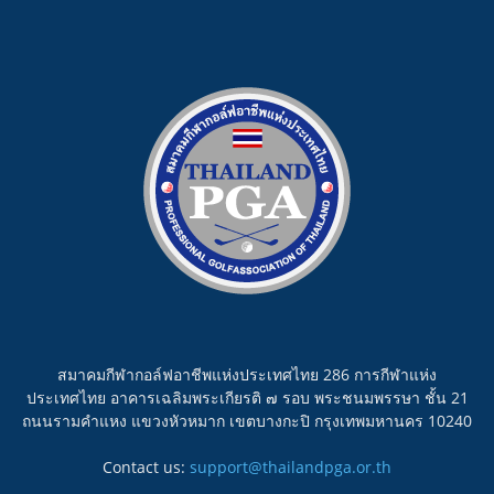
สมาคมกีฬากอล์ฟอาชีพแห่งประเทศไทย 286 การกีฬาแห่ง
ประเทศไทย อาคารเฉลิมพระเกียรติ ๗ รอบ พระชนมพรรษา ชั้น 21
ถนนรามคำแหง แขวงหัวหมาก เขตบางกะปิ กรุงเทพมหานคร 10240
Contact us:
support@thailandpga.or.th