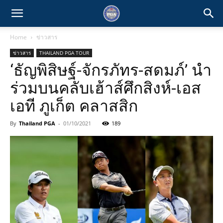
Home
ข่าวสาร
ข่าวสาร
THAILAND PGA TOUR
‘ธัญพิสิษฐ์-จักรภัทร-สดมภ์’ นำ
ร่วมบนคลับเฮ้าส์ศึกสิงห์-เอส
เอที ภูเก็ต คลาสสิก
By
Thailand PGA
-
01/10/2021
189