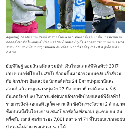
ธัญพิสิษฐ์, จักรภัทร และสดมภ์ ทำสกอร์รอบแรก 5 อันเดอร์พาร์ 66 ขึ้นนำร่วมวันแรก
ศึกกอล์ฟอาชีพ ไทยแลนด์ พีจีเอ ทัวร์ "สิงห์-เอสเอที ภูเก็ต คลาสสิก 2021" ชิงเงินรางวัล
รวม 2 ล้านบาท ที่สนามบลูแคนยอน คันทรี่คลับ เลกส์ คอร์ส (พาร์ 71) จ.ภูเก็ต เมื่อ 1
ต.ค.64
ธัญพิสิษฐ์ ออมสิน อดีตแชมป์ทำเงินไทยแลนด์พีจีเอทัวร์ 2017
เก็บ 5 เบอร์ดี้โดบไม่เสียโบกี้ก่อนขึ้นมานำร่วมบนคลับเฮ้าส์ร่วม
กับ จักรภัทร ฮ้อแสงชัย นักกอล์ฟวัย 24 ปีจากปทุมธานีและ
สดมภ์ แก้วกาญจนา หนุ่มวัย 23 ปีจากนราธิวาสด้วยสกอร์ 5
อันเดอร์พาร์ 66 ในการแข่งขันกอล์ฟอาชีพไทยแลนด์พีจีเอทัวร์
รายการสิงห์-เอสเอที ภูเก็ต คลาสสิก ชิงเงินรางวัลรวม 2 ล้านบาท
ซึ่งเป็นหนึ่งในโครงการแซนด์บ็อกซ์สวิง ที่สนามบลูแคนยอน คัน
ทรี่คลับ เลกส์ คอร์ส ระยะ 7,061 หลา พาร์ 71 ที่ในรอบแรกเจอฝน
ป่วนจนไม่สามารถเล่นจบรอบได้