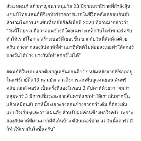
ส่วน สดมภ์ แก้วกาญจนา หนุ่มวัย 23 ปีจากนราธิวาสที่กำลังลุ้น
แชมป์ไทยแลนด์พีจีเอทัวร์รายการแรกในชีวิตหลังเคยจบอันดับ
ห้าร่วมในการแข่งขันที่รอยัลฮิลล์เมื่อปี 2020 ที่ผ่านมากล่าวว่า
“วันนี้โดยรวมถือว่าค่อนข้างดีโดยเฉพาะเหล็กกับไดร์ฟเวอร์ครับ
ทำให้เรามีโอกาสสร้างเบอร์ดี้เยอะขึ้น บวกกับวันนี้พัตต์ลงด้วย
ครับ ต่างจากสองสัปดาห์ที่ผ่านมาที่พัตต์ไม่ค่อยลงเลยทำให้สกอร์
บางวันได้บ้าง บางวันก็ทำสกอร์ไม่ได้”
สดมภ์ที่ในรอบแรกตีเรกกูเลชั่นออนถึง 17 หลัมหลังจากทีช็อตอยู่
ในแฟร์เวย์ถึง 13 หลุมยังกล่าวถึงการเล่นที่บลูแคนยอน คันทรี่
คลับ เลกส์ คอร์ส เป็นครั้งที่สองในรอบ 3 สัปดาห์ด้วยว่า “ผมว่า
หลุมพาร์ 3 มีการเพิ่มระยะจากสัปดาห์แรกทำให้เราเล่นยากขึ้น
แล้วเหมือนสัปดาห์นี้จะเจาะธงค่อนข้างยากกว่าเดิม ก็ต้องเล่น
แบบใจเย็นๆและวางแผนดีๆ สำหรับผมค่อนข้างพอใจครับ เพราะ
สองสัปดาห์ที่ผ่านมาก็มีตีเกินบ้าง ตีอันเดอร์บ้าง แต่วันนี้สตาร์ตดี
ก็ทำให้เรามั่นใจขึ้นครับ”