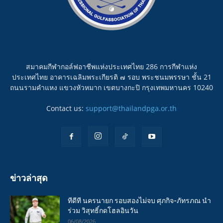
สมาคมกีฬากอล์ฟอาชีพแห่งประเทศไทย 286 การกีฬาแห่ง
ประเทศไทย อาคารเฉลิมพระเกียรติ ๗ รอบ พระชนมพรรษา ชั้น 21
ถนนรามคำแหง แขวงหัวหมาก เขตบางกะปิ กรุงเทพมหานคร 10240
Contact us:
support@thailandpga.or.th
ข่าวล่าสุด
ทีดีที นครนายก รอบสองไม่จบ ศุภกิจ-ภัทรภณ นำ
ร่วม วิสุทธิ์กดโฮลอินวัน
06/08/2026