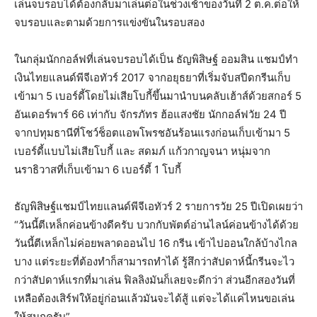
เล่นจบรอบได้ต้องกลับมาเล่นต่อในช่วงเช้าของวันที่ 2 ต.ค.ต่อให้
จบรอบและตามด้วยการแข่งขันในรอบสอง
ในกลุ่มนักกอล์ฟที่เล่นจบรอบได้เป็น ธัญพิสิษฐ์ ออมสิน แชมป์ทำ
เงินไทยแลนด์พีจีเอทัวร์ 2017 จากอยุธยาที่เริ่มจับสปีดกรีนเก็บ
เข้ามา 5 เบอร์ดี้โดยไม่เสียโบกี้ขึ้นมานำบนคลับเฮ้าส์ด้วยสกอร์ 5
อันเดอร์พาร์ 66 เท่ากับ จักรภัทร ฮ้อแสงชัย นักกอล์ฟวัย 24 ปี
จากปทุมธานีที่โชว์ช็อตแอพโพรชอันร้อนแรงก่อนเก็บเข้ามา 5
เบอร์ดี้แบบไม่เสียโบกี้ และ สดมภ์ แก้วกาญจนา หนุ่มจาก
นราธิวาสที่เก็บเข้ามา 6 เบอร์ดี้ 1 โบกี้
ธัญพิสิษฐ์แชมป์ไทยแลนด์พีจีเอทัวร์ 2 รายการวัย 25 ปีเปิดเผยว่า
“วันนี้ตีเหล็กค่อนข้างดีครับ บวกกับพัตต์อ่านไลน์ค่อนข้างได้ด้วย
วันนี้ตีเหล็กไม่ค่อยพลาดออนไป 16 กรีน เข้าไปออนใกล้บ้างไกล
บาง แต่ระยะที่ต้องทำก็สามารถทำได้ รู้สึกว่าสัปดาห์นี้กรีนจะไว
กว่าสัปดาห์แรกที่มาเล่น ฟิลลิงมันก็เลยจะดีกว่า ส่วนอีกสองวันที่
เหลือต้องเสิร์ฟให้อยู่ก่อนแล้วมันจะได้สู้ แต่จะได้แค่ไหนขอเล่น
ให้สนุกครับ”