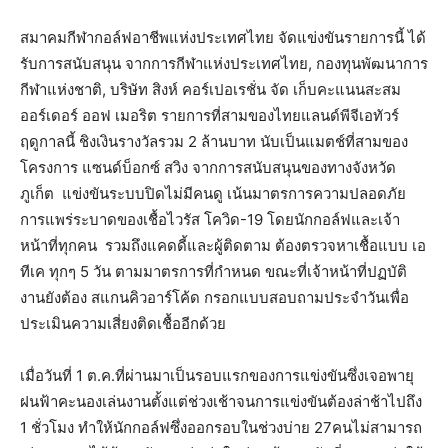
สมาคมกีฬากอล์ฟอาชีพแห่งประเทศไทย จัดแข่งขันรายการนี้ ได้
รับการสนับสนุน จากการกีฬาแห่งประเทศไทย, กองทุนพัฒนาการ
กีฬาแห่งชาติ, บริษัท สิงห์ คอร์เปอเรชั่น จัด เก็บคะแนนสะสม
ออร์เดอร์ ออฟ เมอริต รายการที่สามของไทยแลนด์พีจีเอทัวร์
ฤดูกาลนี้ ชิงเงินรางวัลรวม 2 ล้านบาท นับเป็นแมตช์ที่สามของ
โครงการ แซนด์บ็อกซ์ สวิง จากการสนับสนุนของทางจังหวัด
ภูเก็ต แข่งขันระบบปิดไม่มีคนดู เน้นมาตรการความปลอดภัย
การแพร่ระบาดของเชื้อไวรัส โควิด-19 โดยนักกอล์ฟและเจ้า
หน้าที่ทุกคน รวมถึงแคดดี้และผู้ติดตาม ต้องตรวจหาเชื้อแบบ เอ
ทีเค ทุกๆ 5 วัน ตามมาตรการที่กำหนด ขณะที่เจ้าหน้าที่ปฏบัติ
งานยังต้อง สแกนคิวอาร์โค้ด กรอกแบบสอบถามประจำวันเพื่อ
ประเมินความเสี่ยงติดเชื้ออีกด้วย
เมื่อวันที่ 1 ต.ค.ที่ผ่านมาเป็นรอบแรกของการแข่งขันซึ่งเจอพายุ
ฝนฟ้าคะนองเล่นงานตั้งแต่ช่วงเช้าจนการแข่งขันต้องล่าช้าไปถึง
1 ชั่วโมง ทำให้นักกอล์ฟซึ่งออกรอบในช่วงบ่าย 27คนไม่สามารถ