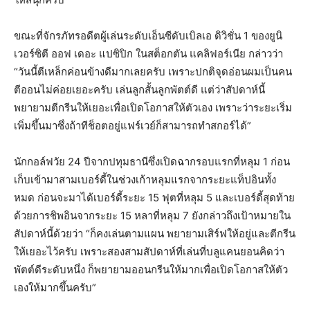
ขณะที่จักรภัทรอดีตผู้เล่นระดับเอ็นซีดับเบิลเอ ดิวิชั่น 1 ของยูนิ
เวอร์ซิตี ออฟ เดอะ แปซิปิก ในสต็อกตัน แคลิฟอร์เนีย กล่าวว่า
“วันนี้ตีเหล็กค่อนข้างดีมากเลยครับ เพราะปกติจุดอ่อนผมเป็นคน
ตีออนไม่ค่อยเยอะครับ เล่นลูกสั้นลูกพัตต์ดี แต่ว่าสัปดาห์นี้
พยายามตีกรีนให้เยอะเพื่อเปิดโอกาสให้ตัวเอง เพราะว่าระยะเริ่ม
เพิ่มขึ้นมาซึ่งถ้าทีช็อตอยู่แฟร์เวย์ก็สามารถทำสกอร์ได้”
นักกอล์ฟวัย 24 ปีจากปทุมธานีซึ่งเปิดฉากรอบแรกที่หลุม 1 ก่อน
เก็บเข้ามาสามเบอร์ดี้ในช่วงเก้าหลุมแรกจากระยะแท็ปอินทั้ง
หมด ก่อนจะมาได้เบอร์ดี้ระยะ 15 ฟุตที่หลุม 5 และเบอร์ดี้สุดท้าย
ด้วยการชิพอินจากระยะ 15 หลาที่หลุม 7 ยังกล่าวถึงเป้าหมายใน
สัปดาห์นี้ด้วยว่า “ก็คงเล่นตามแผน พยายามเสิร์ฟให้อยู่และตีกรีน
ให้เยอะไว้ครับ เพราะสองสามสัปดาห์ที่เล่นที่บลูแคนยอนคิดว่า
พัตต์ดีระดับหนึ่ง ก็พยายามออนกรีนให้มากเพื่อเปิดโอกาสให้ตัว
เองให้มากขึ้นครับ”