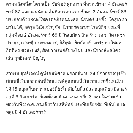
ตามหลังหนึ่งสโตรกเป็น ชัยพัชร์ คูณมาก ที่หวดเข้ามา 4 อันเดอร์
พาร์ 67 และกลุ่มนักกอล์ฟที่จบรอบแรกเข้ามา 3 อันเดอร์พาร์ 68
ประกอบด้วย ชนะโชค เดชภิรัตนมงคล, นิรันดร์ แซ่อึ้ง, โคสุเก ฮา
มาโมโต้, อติรุจ วินัยเจริญชัย, นิวพอร์ต ลาภาโรจน์กิจ ขณะที่
กลุ่มที่จบ 2 อันเดอร์พาร์ 69 มี วิชญภัทร สินสร้าง, เดชาวัต เพชร
ประยูร, เศรษฐี ประคองเวช, พิสิฐชัย ทิพย์พงษ์, นพรัฐ พานิชผล,
กิตติพร ชวนะพงศ์, สัตยา ทรัพย์อัประไมย และนักกอล์ฟสมัคร
เล่น สุทธินนท์ ปัญโญ
สำหรับ สุทธิเจตน์ คูห์รัตนพิศาล นักกอล์ฟวัย 34 ปีจากราชบุรีซึ่ง
เป็นหนึ่งในนักกอล์ฟที่ร้อนแรงที่สุดคนหนึ่งในรอบแรกซึ่งเล่นไป
ได้ 15 หลุมเก็บมาหกเบอร์ดี้ยังไม่เสียโบกี้แม้แต่หลุมเดียว มีสกอร์
อยู่ที่ 6 อันเดอร์พาร์แต่ต้องกลับมาเล่นต่ออีก 3 หลุมในช่วงเช้า
ของวันที่ 2 ต.ค.เช่นเดียวกับ สุธีพัทธ์ ประทีปเธียรชัย ที่เล่นไป 15
หลุมมี 4 อันเดอร์พาร์