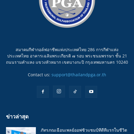
สมาคมกีฬากอล์ฟอาชีพแห่งประเทศไทย 286 การกีฬาแห่ง
ประเทศไทย อาคารเฉลิมพระเกียรติ ๗ รอบ พระชนมพรรษา ชั้น 21
ถนนรามคำแหง แขวงหัวหมาก เขตบางกะปิ กรุงเทพมหานคร 10240
Contact us:
support@thailandpga.or.th
ข่าวล่าสุด
ภัทรภณเฉือนเพลย์ออฟซิวแชมป์ทีดีทีแรกในชีวิต