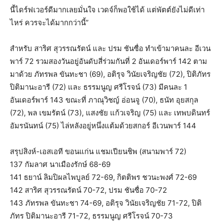
นี้ไดร์ฟเวอร์ดีมากเลยมั่นใจ เวดจ์ก็พอใช้ได้ แต่พัตต์ยังไม่ดีเท่า
ไหร่ ควรจะได้มากกว่านี้”
สำหรับ สาริศ สุวรรณรัตน์ และ ปรม ชันซื่อ ทำเข้ามาคนละ อีเวน
พาร์ 72 รวมสองวันอยู่อันดับสี่ร่วมกันที่ 2 อันเดอร์พาร์ 142 ตาม
มาด้วย ภัทรพล ขันทะชา (69), อติรุจ วินัยเจริญชัย (72), ปิติภัทร
ปิติมานะอารี (72) และ ธรรมนูญ ศรีโรจน์ (73) มีคนละ 1
อันเดอร์พาร์ 143 ขณะที่ ภาณุวิชญ์ อ่อนจู (70), ธนัท อุยสกุล
(72), พล เขมรัตน์ (73), แสงชัย แก้วเจริญ (75) และ เทพบดินทร์
อัมรนันทน์ (75) ไล่หลังอยู่หนึ่งแต้มด้วยสกอร์ อีเวนพาร์ 144
สรุปสิงห์-เอสเอที ขอนแก่น แชมเปียนชิพ (สนามพาร์ 72)
137 กัมลาศ นาเมืองรักษ์ 68-69
141 ธยาน์ ลิมปิผลไพบูลย์ 72-69, กิตติพร ชวนะพงศ์ 72-69
142 สาริศ สุวรรณรัตน์ 70-72, ปรม ชันซื่อ 70-72
143 ภัทรพล ขันทะชา 74-69, อติรุจ วินัยเจริญชัย 71-72, ปิติ
ภัทร ปิติมานะอารี 71-72, ธรรมนูญ ศรีโรจน์ 70-73