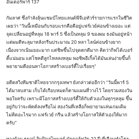
อันเดอร์พาร์ 137
กัมลาศ ซึ่งกำลังลุ้นแชมป์ไทยแลนด์พีจีเอทัวร์รายการแรกในชีวิต
เผยว่า “วันนี้เหมือนกับรอบแรกคือตีอยู่แฟร์เวย์ค่อนข้างเยอะ แต่
จุดเปลี่ยนอยู่ที่หลุม 18 พาร์ 5 ซึ่งเป็นหลุม 9 ของผม ธงมันอยู่หน้า
แต่ผมตีทะลุมาหลังกรีนประมาณ 20 หลา ไลน์ค่อนข้างยาก
เนื่องจากเนินเยอะมาก แต่ชิพขึ้นไปจุดตกดีมาก คิดว่ากิฟได้เบอร์
ดี้แน่นอน แต่โชคดีลูกไหลลงหลุม พอชิพอีเกิ้ลได้มันเล่นง่ายขึ้นก็
พยายามตีออนหาโอกาสสร้างเบอร์ดี้ไปเรื่อยๆ”
อดีตสวิงทีมชาติไทยจากกรุงเทพฯ ยังกล่าวต่ออีกว่า “วันนี้พาร์ 5
ได้มาลบสาม เก็บได้เกือบหมดก็ตามแผนที่วางไว้ โดยรวมสองวัน
พอใจครับ เพราะมีโอกาสสร้างเบอร์ดี้ให้กับตัวเองในทุกๆหลุม ขึ้น
อยู่กับว่าจะพัตต์ลงหรือไม่ สองวันที่เหลือก็พยายามเล่นเกมเดิม
ไม่คิดอะไรมาก แฟร์เวย์ กรีน แล้วสร้างโอกาสให้ตัวเองให้มาก
ครับ”
ทางด้าน ธยาน์ ลิมปิผลไพบูลย์ นักกอล์ฟวัย 22 ปี ที่เกือบทำโฮล