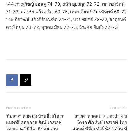
144 ภาณุวิชญ์ อ่อนจู 74-70, ธนัท อุยสกุล 72-72, พล เขมรัตน์
71-73, แสงชัย แก้วเจริญ 69-75, เทพบดินทร์ อัมรนันทน์ 69-72
145 ถิรวัฒน์ แก้วศิริบัณฑิต 74-71, บวร ชัยศรี 73-72, จาตุรนต์
ดวงไพชุม 73-72, สุพคม มีสม 72-73, วีระชัย ยืนยั่ง 72-73
Previous article
Next article
‘กัมลาศ’ หวด 68 นำหนึ่งสโตรก
สาริศ” หวดลบ 7 แซงนำ 4 ส
แมทช์ปิดฤดูกาล สิงห์-เอสเอที
โตรก ศึก สิงห์ เอสเอที ไทย
ไทยแลนด์ พีจีเอ ที่ขอนแก่น
แลนด์ พีจีเอ ทัวร์ ชิง 3 ล้าน ที่