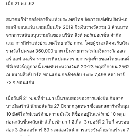
เมื่อ 21 พ.ย.62
สมาคมกีฬากอล์ฟอาชีพแห่งประเทศไทย จัดการแข่งขัน สิงห์-เอ
สเอที ขอนแก่น แชมเปี้ยนชิพ 2019 ชิงเงินรางวัลรวม 3 ล้านบาท
จากการสนับสนุนร่วมกันของ บริษัท สิงห์ คอร์เปอเรชั่น จำกัด
และ การกีฬาแห่งประเทศไทย หรือ กกท. โดยผู้ชนะเลิศจะรับเงิน
รางวัลไปครอง 360,000 บาท เป็นรายการสะสมเงินรางวัลออเด
อร์ ออฟ เมอริท รายการที่แปดและรายการสุดท้ายของไทยแลนด์
พีจีเอทัวร์ฤดูกาลนี้ แข่งขันระหว่างวันที่ 20-23 พฤศจิกายน 2562
ณ สนามสิงห์ปาร์ค ขอนแก่น กอล์ฟคลับ ระยะ 7,496 หลา พาร์
72 จ.ขอนแก่น
เมื่อวันที่ 21 พ.ย.ที่ผ่านมา เป็นรอบสองของการแข่งขัน กัมลาศ
นาเมืองรักษ์ นักกอล์ฟวัย 27 ปีจากกรุงเทพฯ ซึ่งออกสตาร์ทที่หลุม
10 ยังตีไดร์ฟเวอร์ด้วยความมั่นใจ ทีช็อตอยู่ในแฟร์เวย์ 10 หลุม
ก่อนกลับขึ้นคลับเฮ้าส์เก็บเข้ามา 1 อีเกิ้ล, 3 เบอร์ดี้ 2 โบกี้ จบรอบ
สอง 3 อันเดอร์พาร์ 69 รวมสองวันนำการแข่งขันด้วยสกอร์รวม 7