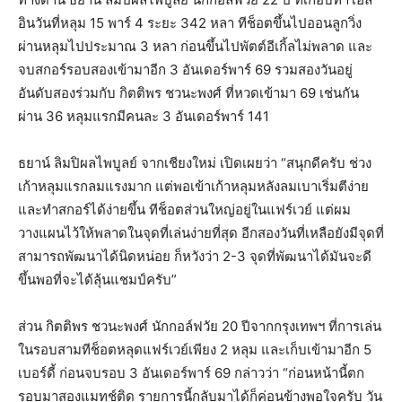
อินวันที่หลุม 15 พาร์ 4 ระยะ 342 หลา ทีช็อตขึ้นไปออนลูกวิ่ง
ผ่านหลุมไปประมาณ 3 หลา ก่อนขึ้นไปพัตต์อีเกิ้ลไม่พลาด และ
จบสกอร์รอบสองเข้ามาอีก 3 อันเดอร์พาร์ 69 รวมสองวันอยู่
อันดับสองร่วมกับ กิตติพร ชวนะพงศ์ ที่หวดเข้ามา 69 เช่นกัน
ผ่าน 36 หลุมแรกมีคนละ 3 อันเดอร์พาร์ 141
ธยาน์ ลิมปิผลไพบูลย์ จากเชียงใหม่ เปิดเผยว่า “สนุกดีครับ ช่วง
เก้าหลุมแรกลมแรงมาก แต่พอเข้าเก้าหลุมหลังลมเบาเริ่มตีง่าย
และทำสกอร์ได้ง่ายขึ้น ทีช็อตส่วนใหญ่อยู่ในแฟร์เวย์ แต่ผม
วางแผนไว้ให้พลาดในจุดที่เล่นง่ายที่สุด อีกสองวันที่เหลือยังมีจุดที่
สามารถพัฒนาได้นิดหน่อย ก็หวังว่า 2-3 จุดที่พัฒนาได้มันจะดี
ขึ้นพอที่จะได้ลุ้นแชมป์ครับ”
ส่วน กิตติพร ชวนะพงศ์ นักกอล์ฟวัย 20 ปีจากกรุงเทพฯ ที่การเล่น
ในรอบสามทีช็อตหลุดแฟร์เวย์เพียง 2 หลุม และเก็บเข้ามาอีก 5
เบอร์ดี้ ก่อนจบรอบ 3 อันเดอร์พาร์ 69 กล่าวว่า “ก่อนหน้านี้ตก
รอบมาสองแมทช์ติด รายการนี้กลับมาได้ก็ค่อนข้างพอใจครับ วัน