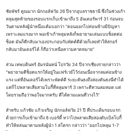
ชัยพัชร์ คูณมาก นักกอล์ฟวัย 26 ปีจากอุบลราชธานี ซึ่งในช่วงเก้า
หลุมสุดท้ายของรอบแรกเก็บเข้ามาถึง 5 อันเดอร์พาร์ 31 ก่อนจบ
วันตามหลังผู้นำหนึ่งแต้มบอกว่า “ตอนออกไปค่อนข้างมีปัญหา
เพราะลมแรงมาก พอเข้าเก้าหลุมหลังก็พยายามเล่นแบบช็อตต่อ
ช็อต มันก็ตีกลับมาเองประกอบกับพัตต์ดีด้วยก็เลยทำให้สกอร์
กลับมาอันเดอร์ได้ ก็ถือว่าเหนือความคาดหมาย”
ส่วน เทพบดินทร์ อัมรนันทน์ โปรวัย 34 ปีจากเชียงรายกล่าวว่า
“พยายามตีช็อตแรกให้อยู่ในแฟร์เวย์ไว้ก่อนเนื่อจากลมค่อนข้าง
แรง แต่ที่อันเดอร์ได้เพราะพัตต์ดี ระยะคันธงถึงสองคันธงนี่ทำได้
แต่ก็ไปพลาดเสียสามโบกี้ที่หลุมพาร์ 3 เพราะตีทวนลมหมด แต่
โดยรวมถือว่าพอใจมากครับ ตีได้ตามแผนที่วางไว้”
สำหรับ แก้วชัย แก้วเจริญ นักกอล์ฟวัย 21 ปี ที่ประเดิมรอบแรก
ด้วยการเก็บเข้ามาถึง 8 เบอร์ดี้ ทว่าไปพลาดเสียสองดับเบิลโบกี้
ทำให้หล่นมาตามหลังผู้นำ 1 สโตรก กล่าวว่า “ออกไปหลุม 1-7