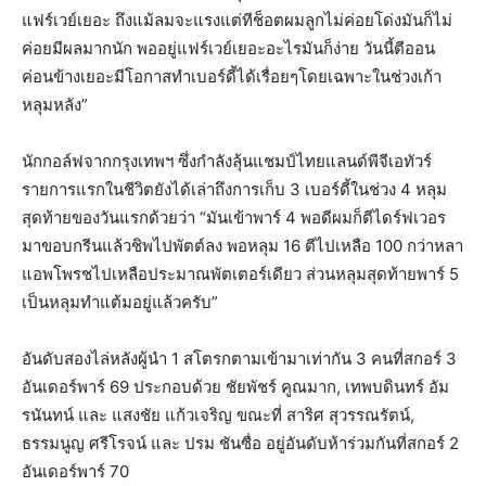
แฟร์เวย์เยอะ ถึงแม้ลมจะแรงแต่ทีช็อตผมลูกไม่ค่อยโด่งมันก็ไม่
ค่อยมีผลมากนัก พออยู่แฟร์เวย์เยอะอะไรมันก็ง่าย วันนี้ตีออน
ค่อนข้างเยอะมีโอกาสทำเบอร์ดี้ได้เรื่อยๆโดยเฉพาะในช่วงเก้า
หลุมหลัง”
นักกอล์ฟจากกรุงเทพฯ ซึ่งกำลังลุ้นแชมป์ไทยแลนด์พีจีเอทัวร์
รายการแรกในชีวิตยังได้เล่าถึงการเก็บ 3 เบอร์ดี้ในช่วง 4 หลุม
สุดท้ายของวันแรกด้วยว่า “มันเข้าพาร์ 4 พอดีผมก็ตีไดร์ฟเวอร
มาขอบกรีนแล้วชิพไปพัตต์ลง พอหลุม 16 ตีไปเหลือ 100 กว่าหลา
แอพโพรชไปเหลือประมาณพัตเตอร์เดียว ส่วนหลุมสุดท้ายพาร์ 5
เป็นหลุมทำแต้มอยู่แล้วครับ”
อันดับสองไล่หลังผู้นำ 1 สโตรกตามเข้ามาเท่ากัน 3 คนที่สกอร์ 3
อันเดอร์พาร์ 69 ประกอบด้วย ชัยพัชร์ คูณมาก, เทพบดินทร์ อัม
รนันทน์ และ แสงชัย แก้วเจริญ ขณะที่ สาริศ สุวรรณรัตน์,
ธรรมนูญ ศรีโรจน์ และ ปรม ชันซื่อ อยู่อันดับห้าร่วมกันที่สกอร์ 2
อันเดอร์พาร์ 70