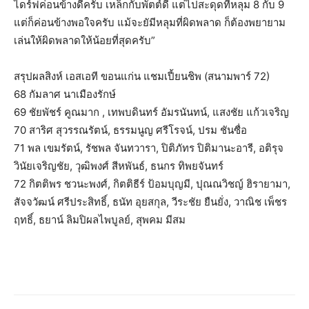
ไดร์ฟค่อนข้างดีครับ เหล็กกับพัตต์ดี แต่ไปสะดุดที่หลุม 8 กับ 9
แต่ก็ค่อนข้างพอใจครับ แม้จะยัมีหลุมที่ผิดพลาด ก็ต้องพยายาม
เล่นให้ผิดพลาดให้น้อยที่สุดครับ”
สรุปผลสิงห์ เอสเอที ขอนแก่น แชมเปี้ยนชิพ (สนามพาร์ 72)
68 กัมลาศ นาเมืองรักษ์
69 ชัยพัชร์ คูณมาก , เทพบดินทร์ อัมรนันทน์, แสงชัย แก้วเจริญ
70 สาริศ สุวรรณรัตน์, ธรรมนูญ ศรีโรจน์, ปรม ชันซื่อ
71 พล เขมรัตน์, รัชพล จันทวารา, ปิติภัทร ปิติมานะอารี, อติรุจ
วินัยเจริญชัย, วุฒิพงศ์ สีหพันธ์, ธนกร ทิพยจันทร์
72 กิตติพร ชวนะพงศ์, กิตติธีร์ ป้อมบุญมี, ปุณณวิชญ์ ฮิรายามา,
สัจจวัฒน์ ศรีประสิทธิ์, ธนัท อุยสกุล, วีระชัย ยืนยั่ง, วาณิช เพ็ชร
ฤทธิ์, ธยาน์ ลิมปิผลไพบูลย์, สุพคม มีสม