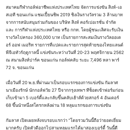
สมาคมกีฬากอล์ฟอาชีพแห่งประเทศไทย จัดการแข่งขัน สิงห์-เอ
สเอที ขอนแก่น แชมเปี้ยนชิพ 2019 ชิงเงินรางวัลรวม 3 ล้านบาท
จากการสนับสนุนร่วมกันของ บริษัท สิงห์ คอร์เปอเรชั่น จำกัด
และ การกีฬาแห่งประเทศไทย หรือ กกท. โดยผู้ชนะเลิศจะรับเงิน
รางวัลไปครอง 360,000 บาท เป็นรายการสะสมเงินรางวัลออเด
อร์ ออฟ เมอริท รายการที่แปดและรายการสุดท้ายของไทยแลนด์
พีจีเอทัวร์ฤดูกาลนี้ แข่งขันระหว่างวันที่ 20-23 พฤศจิกายน 2562
ณ สนามสิงห์ปาร์ค ขอนแก่น กอล์ฟคลับ ระยะ 7,496 หลา พาร์
72 จ. ขอนแก่น
เมื่อวันที่ 20 พ.ย.ที่ผ่านมาเป็นรอบแรกของการแข่งขัน กัมลาศ
นาเมืองรักษ์ นักกอล์ฟวัย 27 ปีจากกรุงเทพฯ ทีช็อตเข้าฟอร์มก่อน
เก็บเข้ามา 5 เบอร์ดี้และกลับขึ้นคลับเฮ้าส์ด้วยสกอร์ 4 อันเดอร์
68 ขึ้นนำหนึ่งสโตรกหลังผ่าน 18 หลุมแรกของการแข่งขัน
กัมลาส เปิดเผยหลังจบรอบแรกว่า “โดยรวมวันนี้ถือว่ายอดเยี่ยม
มากครับ เปิดตัวดีออกไปสามหลุมแรกได้มาสองเบอร์ดี้ วันนี้ตี