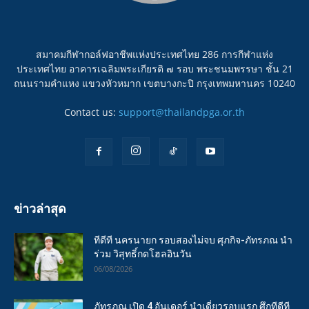
สมาคมกีฬากอล์ฟอาชีพแห่งประเทศไทย 286 การกีฬาแห่ง
ประเทศไทย อาคารเฉลิมพระเกียรติ ๗ รอบ พระชนมพรรษา ชั้น 21
ถนนรามคำแหง แขวงหัวหมาก เขตบางกะปิ กรุงเทพมหานคร 10240
Contact us:
support@thailandpga.or.th
ข่าวล่าสุด
ทีดีที นครนายก รอบสองไม่จบ ศุภกิจ-ภัทรภณ นำ
ร่วม วิสุทธิ์กดโฮลอินวัน
06/08/2026
ภัทรภณ เปิด 4 อันเดอร์ นำเดี่ยวรอบแรก ศึกทีดีที